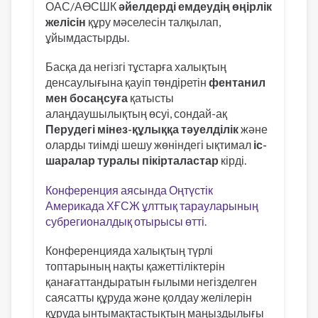
ОАС/АӨСШК
әйелдерді емдеудің өңірлік
желісін
құру мәселесін талқылап,
ұйымдастырды.
Басқа да негізгі тұстарға халықтың
денсаулығына қауіп төндіретін
фентанил
мен босаңсуға
қатысты
алаңдаушылықтың өсуі, сондай-ақ
Перудегі мінез-құлыққа тәуелділік
және
оларды тиімді шешу жөніндегі ықтимал
іс-
шаралар туралы пікірталастар
кірді.
Конференция аясында Оңтүстік
Америкада ХҒСЖ ұлттық тарауларының
субрегионалдық отырысы өтті.
Конференцияда халықтың түрлі
топтарының нақты қажеттіліктерін
қанағаттандыратын ғылыми негізделген
саясатты құруда және қолдау желілерін
құруда ынтымақтастықтың маңыздылығы