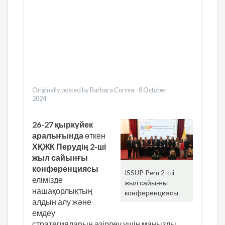
Pashto
Dari
Bahasa Indonesia
Ελληνικά
Česky
Italiano
Türkçe
Vietnamese
Originally posted by Barbara Correa -
8 October
2024
26-27 қыркүйек
аралығында
өткен
ХҚЖК Перудің 2-ші
жыл сайынғы
конференциясы
ISSUP Peru 2-ші
елімізде
жыл сайынғы
нашақорлықтың
конференциясы
алдын алу және
емдеу
стратегияларын әзірлеу үшін маңызды