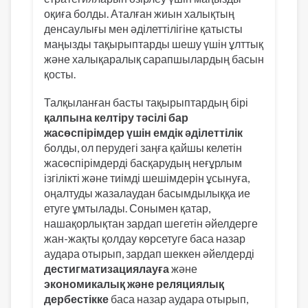
оқиға болды. Аталған жиын халықтың
денсаулығы мен әділеттілігіне қатысты
маңызды тақырыптарды шешу үшін ұлттық
және халықаралық сарапшылардың басын
қосты.
Талқыланған басты тақырыптардың бірі
қалпына келтіру тәсілі бар
жасөспірімдер үшін емдік әділеттілік
болды, ол перудегі заңға қайшы келетін
жасөспірімдерді басқарудың неғұрлым
ізгілікті және тиімді шешімдерін ұсынуға,
оңалтуды жазалаудан басымдылыққа ие
етуге ұмтылады. Сонымен қатар,
нашақорлықтан зардап шегетін әйелдерге
жан-жақты қолдау көрсетуге баса назар
аудара отырып, зардап шеккен әйелдерді
дестигматизациялауға
және
экономикалық және реляциялық
дербестікке
баса назар аудара отырып,