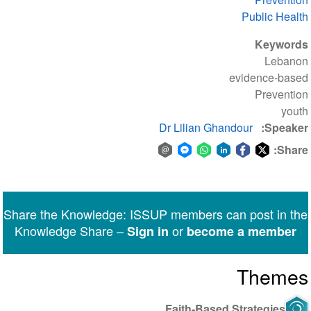
Public Health
Keywords
Lebanon
evidence-based
Prevention
youth
Dr Lilian Ghandour
Speaker
Share:
Share
Share
Share
Share
Share
Share
via
on
on
on
on
on
Facebook
email
WhatsApp
LinkedIn
Facebook
Twitter
Share the Knowledge: ISSUP members can post in the
Messenger
Knowledge Share –
or
Sign in
become a member
Themes
Faith-Based Strategies