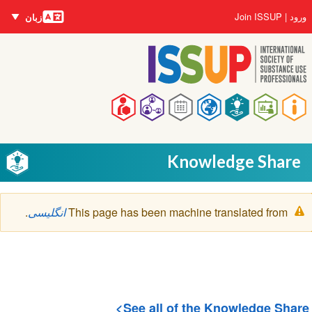
زبان‌ها
رفتن
User
ورود
Join ISSUP
زبان
به
account
محتوای
menu
اصلی
Main
navigation
Knowledge Share
پیغام
This page has been machine translated from
انگلیسی
.
هشدار
See all of the Knowledge Share