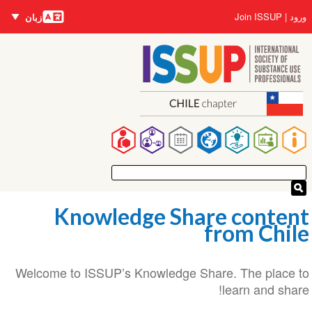
زبان‌ها
Us
Join ISSUP
زبان
accou
ی
me
Ma
navigat
Knowledge Share cont
from Ch
Welcome to ISSUP’s Knowledge Share. The plac
learn and s