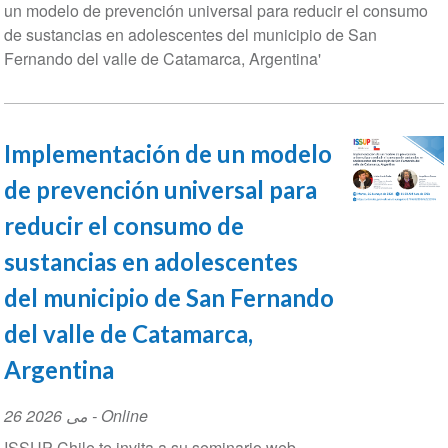
un modelo de prevención universal para reducir el cons
de sustancias en adolescentes del municipio de San
Fernando del valle de Catamarca, Argentina'
Implementación de un modelo
de prevención universal para
reducir el consumo de
sustancias en adolescentes
del municipio de San Fernando
del valle de Catamarca,
Argentina
Event
26 می 2026
- Online
Date
ISSUP Chile te invita a su seminario web