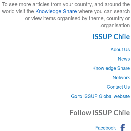
To see more articles from your country, and aroun
world visit the
Knowledge Share
where you can se
or view items organised by theme, countr
organisa
ISSUP Ch
Sect
Abou
navigat
Knowledge S
Net
Conta
Go to ISSUP Global we
Follow ISSUP Ch
Facebook