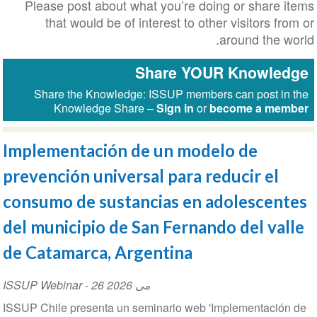
Please post about what you’re doing or share i
that would be of interest to other visitors fr
around the w
Share YOUR Knowled
Share the Knowledge: ISSUP members can post in
Knowledge Share –
Sign in
or
become a mem
Implementación de un modelo de
prevención universal para reducir el
consumo de sustancias en adolescent
del municipio de San Fernando del val
de Catamarca, Argentina
ISSUP Webinar
-
26 می 2026
​​​​​​​ISSUP Chile presenta un seminario web 'Implementació