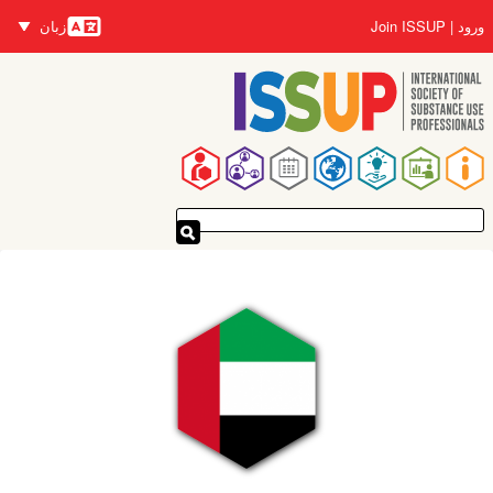
رفتن
زبان
Join ISSUP
ورود
به
زبان‌ها
محتوای
اصلی
پیمایدنۀ
اصلی