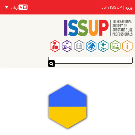
رفتن
ورود
Join ISSUP
زبان
به
زبان‌ها
محتوای
اصلی
پیمایدنۀ
اصلی