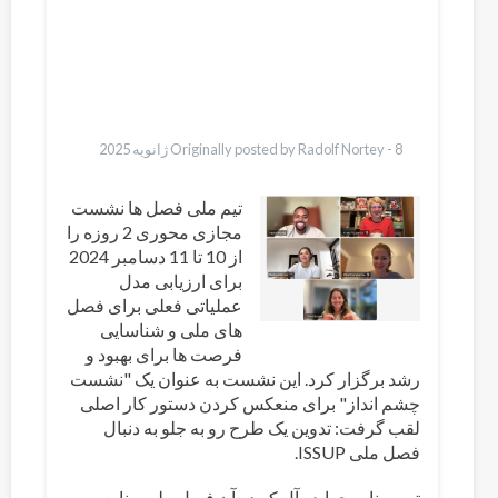
Pashto
Bahasa Indonesia
Ελληνικά
Italiano
Urdu
Türkçe
8 ژانویه 2025
Originally posted by Radolf Nortey -
تیم ملی فصل ها نشست
مجازی محوری 2 روزه را
از 10 تا 11 دسامبر 2024
برای ارزیابی مدل
عملیاتی فعلی برای فصل
های ملی و شناسایی
فرصت ها برای بهبود و
رشد برگزار کرد. این نشست به عنوان یک "نشست
چشم انداز" برای منعکس کردن دستور کار اصلی
لقب گرفت: تدوین یک طرح رو به جلو به دنبال
فصل ملی ISSUP.
تیم سناریوی ایده آل که در آن فصل ملی منابع