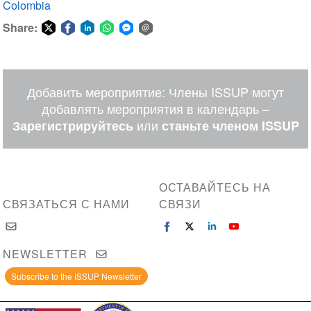
Colombia
Share:
Share
Share
Share
Share
Share
Share
on
on
on
on
on
via
Twitter
Facebook
LinkedIn
WhatsApp
Facebook
email
Добавить мероприятие: Члены ISSUP могут
Messenger
добавлять мероприятия в календарь –
или
Зарегистрируйтесь
станьте членом ISSUP
ОСТАВАЙТЕСЬ НА
СВЯЗАТЬСЯ С НАМИ
СВЯЗИ
NEWSLETTER
Subscribe to the ISSUP Newsletter