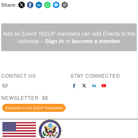
Share:
Share
Share
Share
Share
Share
Share
on
on
on
on
on
via
Twitter
Facebook
LinkedIn
WhatsApp
Facebook
email
Add an Event: ISSUP members can add Events to the
Messenger
calendar –
or
Sign in
become a member
CONTACT US
STAY CONNECTED
NEWSLETTER
Subscribe to the ISSUP Newsletter