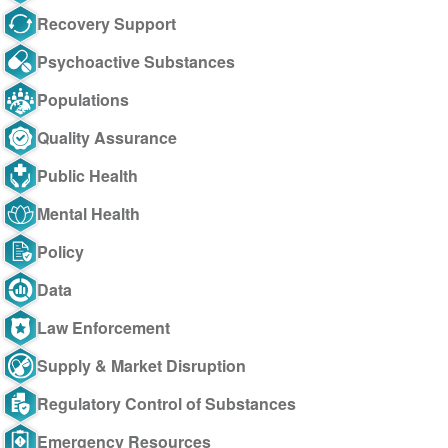
Recovery Support
Psychoactive Substances
Populations
Quality Assurance
Public Health
Mental Health
Policy
Data
Law Enforcement
Supply & Market Disruption
Regulatory Control of Substances
Emergency Resources