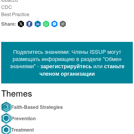
CDC
Best Practice
Share:
Share
Share
Share
Share
Share
Share
on
on
on
on
on
via
Twitter
Facebook
LinkedIn
WhatsApp
Facebook
email
Поделитесь знаниями: Члены ISSUP могут
Messenger
размещать информацию в разделе "Обмен
знаниями" -
или
зарегистрируйтесь
станьте
членом организации
Themes
Faith-Based Strategies
Prevention
Treatment