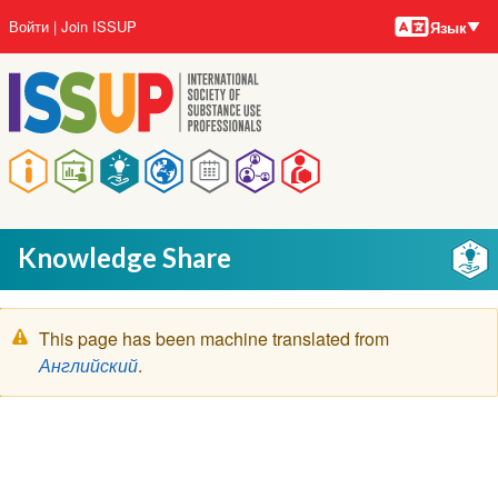
Языки
Перейти
User
Войти
Join ISSUP
Язык
к
account
основному
menu
содержанию
Main
navigation
Knowledge Share
Предупреждение
This page has been machine translated from
Английский
.