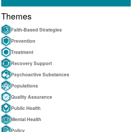
Themes
Faith-Based Strategies
Prevention
Treatment
Recovery Support
Psychoactive Substances
Populations
Quality Assurance
Public Health
Mental Health
Policy