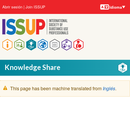
Idiomas
Pasar
User
Abrir sesión
Join ISSUP
Idioma
al
account
contenido
menu
principal
Main
navigation
Knowledge Share
Mensaje
This page has been machine translated from
Inglés
.
de
advertencia