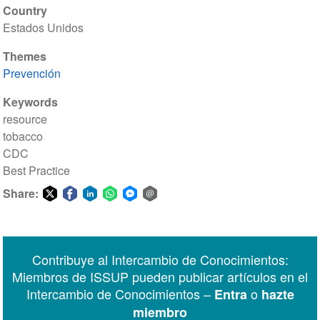
Country
Estados Unidos
Themes
Prevención
Keywords
resource
tobacco
CDC
Best Practice
Share:
Share
Share
Share
Share
Share
Share
on
on
on
on
on
via
Twitter
Facebook
LinkedIn
WhatsApp
Facebook
email
Contribuye al Intercambio de Conocimientos:
Messenger
Miembros de ISSUP pueden publicar artículos en el
Intercambio de Conocimientos –
o
Entra
hazte
miembro