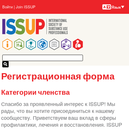
Языки
Перейти
User
Войти
Join ISSUP
Язык
к
account
основному
menu
содержанию
Main
navigation
Регистрационная форма
Категории членства
Спасибо за проявленный интерес к ISSUP! Мы
рады, что вы хотите присоединиться к нашему
сообществу. Приветствуем ваш вклад в сферы
профилактики, лечения и восстановления. ISSUP