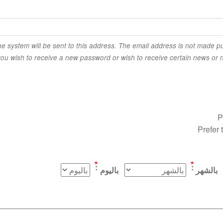
the system will be sent to this address. The email address is not made pu
you wish to receive a new password or wish to receive certain news or no
P
Prefer 
بالشهر
باليوم