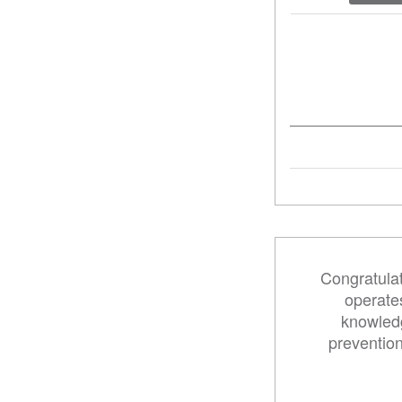
Congratulat
operates
knowledg
preventio