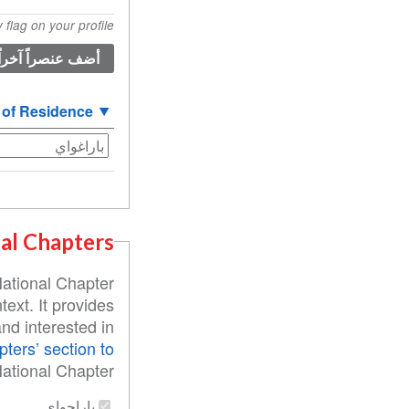
المنشأ
flag on your profile.
(القيمة
1)
 of Residence
al Chapters
National Chapter
text. It provides
nd interested in
pters’ section to
ational Chapter:
باراجواي