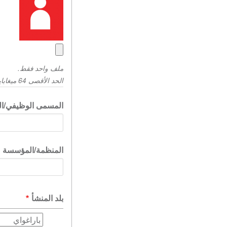
ملف واحد فقط.
الحد الأقصى 64 ميغابايت. الأنواع المسموح به:.png gif jpg jpeg
المسمى الوظيفي/ال
المنظمة/المؤسسة
بلد المنشأ
بلد