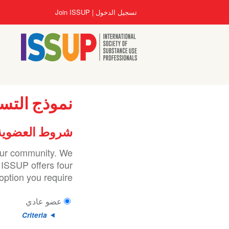
تجاوز
User
تسجيل الدخول
Join ISSUP
إلى
account
المحتوى
menu
الرئيسي
نموذج التس
شروط العضوية
 our community. We
 ISSUP offers four
ption you require.
عضو عادي
Criteria