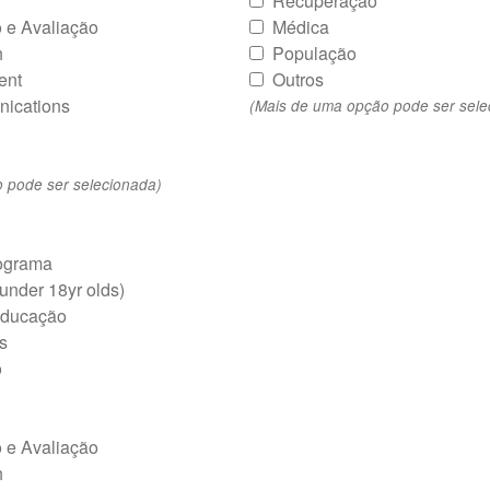
Recuperação
 e Avaliação
Médica
h
População
ent
Outros
ications
(Mais de uma opção pode ser sele
 pode ser selecionada)
rograma
 under 18yr olds)
Educação
s
o
 e Avaliação
h