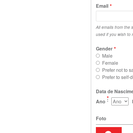
Email
All emails from the 
used if you wish to 
Gender
Male
Female
Prefer not to s
Prefer to self-
Data de Nascim
Ano
Foto