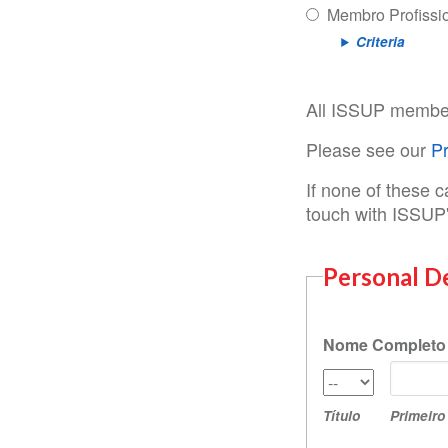
Membro Profissi
Criteria
All ISSUP membe
Please see our
Pr
If none of these 
touch with ISSUP'
Personal De
Nome Completo
Primeir
Título
Nome
Título
Primeir