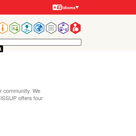
Idiomas
Idioma
Navegação
rincipal
our community. We
 ISSUP offers four