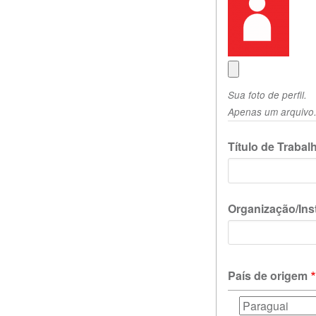
Sua foto de perfil.
Apenas um arquivo. 
Título de Traba
Organização/Inst
País de origem
País