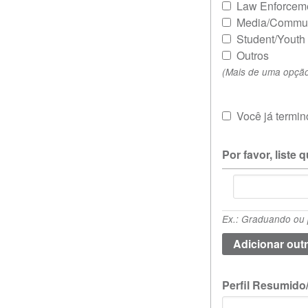
Law Enforcem
Media/Commun
Student/Youth
Outros
(Mais de uma opção
Você já termi
Por favor, liste
Por
favor,
liste
Ex.: Graduando ou p
qualquer
qualificação
acadêmica
(valor
Perfil Resumido
1)