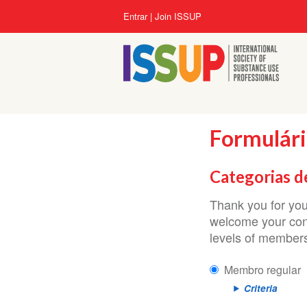
Pular
Menu
Entrar
Join ISSUP
para
da
o
conta
conteúdo
do
principal
usuário
Formulári
Categorias d
Thank you for you
welcome your cont
levels of members
Membro regular
Criteria