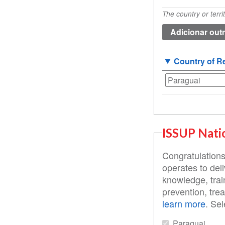
de
The country or terri
origem
(valor
1)
Country of R
ISSUP Nati
Congratulations
operates to deli
knowledge, trai
prevention, tre
learn more
. Se
Paraguai