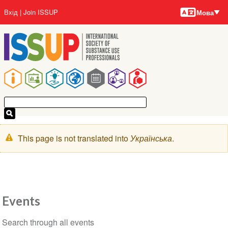
Мови
Перейти
User
Вхід
Join ISSUP
Мова
до
account
основного
menu
вмісту
Main
navigation
Попереджувальне
This page is not translated into
Українська
.
повідомлення
Events
Section
Search through all events