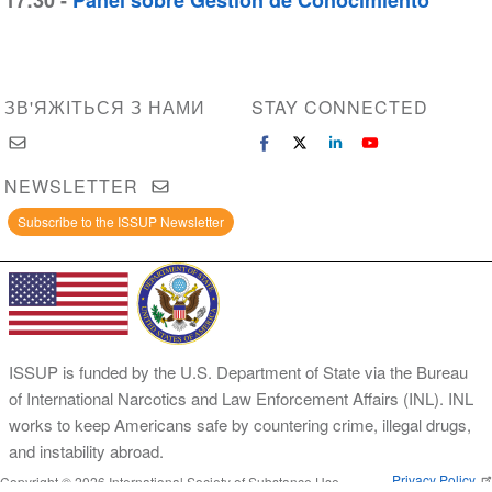
17:30 -
Panel sobre Gestión de Conocimiento
ЗВ'ЯЖІТЬСЯ З НАМИ
STAY CONNECTED
NEWSLETTER
Subscribe to the ISSUP Newsletter
ISSUP is funded by the U.S. Department of State via the Bureau
of International Narcotics and Law Enforcement Affairs (INL). INL
works to keep Americans safe by countering crime, illegal drugs,
and instability abroad.
Privacy Policy
Copyright © 2026 International Society of Substance Use