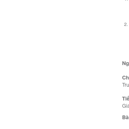
Ng
Ch
Tr
Ti
Gi
Bà