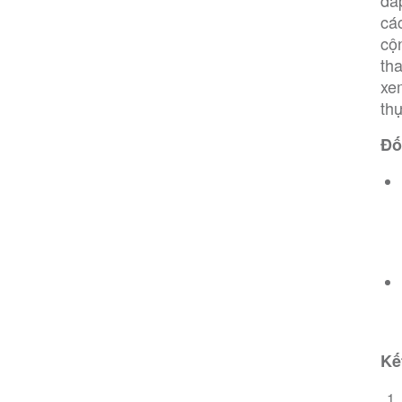
đá
cá
cộ
th
xe
thự
Đố
Kế