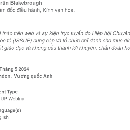
rtin Blakebrough
ám đốc điều hành, Kính vạn hoa.
i thảo trên web và sự kiện trực tuyến do Hiệp hội Chuyê
ốc tế (ISSUP) cung cấp và tổ chức chỉ dành cho mục đíc
t giáo dục và không cấu thành lời khuyên, chẩn đoán hoặc
 Tháng 5 2024
ndon
Vương quốc Anh
ent Type
SUP Webinar
nguage(s)
lish