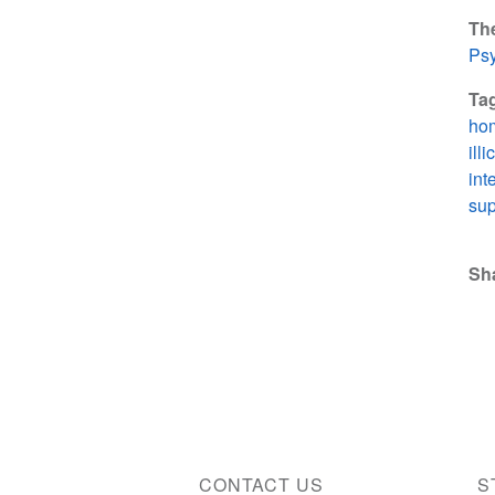
Th
Psy
Ta
ho
ill
int
sup
Sh
CONTACT US
S