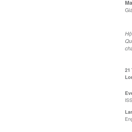
Ma
Gi
Hộ
Qu
chấ
21
Lo
Ev
IS
La
Eng