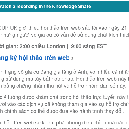
Watch a recording in the Knowledge Share
SUP UK giới thiệu hội thảo trên web sắp tới vào ngày 21
ợ những người vô gia cư có vấn đề sử dụng chất kích thí
ời gian: 2:00 chiều London | 9:00 sáng EST
ng ký hội thảo trên web
nh trạng vô gia cư đang gia tăng ở Anh, với nhiều cá n
ng sử dụng ma túy bất hợp pháp. Hội thảo trên web này t
ên bằng chứng nhằm thu hút và hỗ trợ nhóm dân số này.
c ý tưởng được khám phá trong hội thảo trực tuyến này t
ười vào các dịch vụ đã không tham gia vào sự hỗ trợ ch
nh chính sách có thể được đưa vào hành trình thay đổi.
i thảo trên web sẽ khám phá những điều chỉnh mà các dị