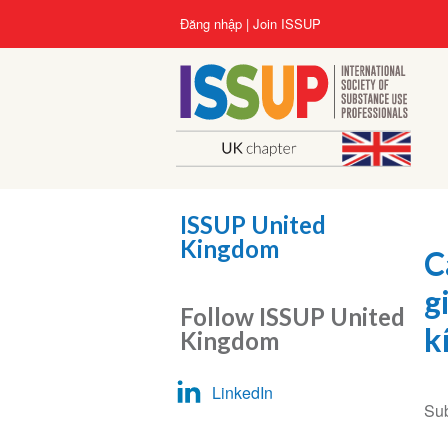
Nhảy
User
Đăng nhập
Join ISSUP
đến
account
nội
menu
dung
ISSUP United
Kingdom
C
g
Follow ISSUP United
k
Kingdom
LinkedIn
Su