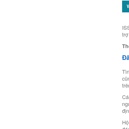
IS
tr
Th
Đă
Tì
cũ
tr
Cá
ng
đị
Hộ