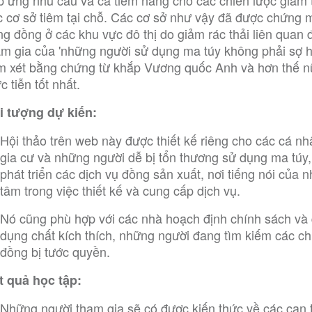
p ứng nhu cầu và cả tiềm năng cho các chiến lược giảm 
c cơ sở tiêm tại chỗ. Các cơ sở như vậy đã được chứng m
ng đồng ở các khu vực đô thị do giảm rác thải liên quan
am gia của 'những người sử dụng ma túy không phải sợ hãi
m xét bằng chứng từ khắp Vương quốc Anh và hơn thế nữ
c tiễn tốt nhất.
i tượng dự kiến:
Hội thảo trên web này được thiết kế riêng cho các cá n
gia cư và những người dễ bị tổn thương sử dụng ma túy,
phát triển các dịch vụ đồng sản xuất, nơi tiếng nói của 
tâm trong việc thiết kế và cung cấp dịch vụ.
Nó cũng phù hợp với các nhà hoạch định chính sách và q
dụng chất kích thích, những người đang tìm kiếm các ch
đồng bị tước quyền.
t quả học tập:
Những người tham gia sẽ có được kiến thức về các can 