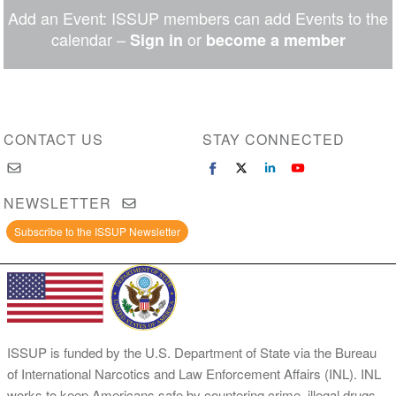
Twitter
Facebook
LinkedIn
WhatsApp
Facebook
email
Add an Event: ISSUP members can add Events to the
Messenger
calendar –
or
Sign in
become a member
CONTACT US
STAY CONNECTED
NEWSLETTER
Subscribe to the ISSUP Newsletter
ISSUP is funded by the U.S. Department of State via the Bureau
of International Narcotics and Law Enforcement Affairs (INL). INL
works to keep Americans safe by countering crime, illegal drugs,