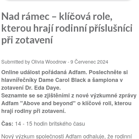
Nad rámec – klíčová role,
kterou hrají rodinní příslušníci
při zotavení
Submitted by Olivia Woodrow -
9 Červenec 2024
Online událost pořádaná Adfam.
Poslechněte si
hlavní
řečníky Dame Carol Black a šampiona v
zotavení Dr. Eda Daye.
Seznamte se se
zjištěními z nové výzkumné zprávy
Adfam "Above and beyond" o klíčové roli, kterou
hrají rodiny při zotavení.
14 - 15 hodin britského času
Čas:
Nový výzkum společnosti Adfam odhaluje, že rodinní