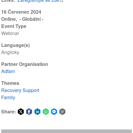
16 Červenec 2024
Online
- Globální -
Event Type
Webinar
Language(s)
Anglicky
Partner Organisation
Adfam
Themes
Recovery Support
Family
Share:
Share
Share
Share
Share
Share
Share
on
on
on
on
on
via