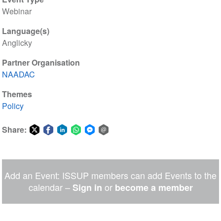
Webinar
Language(s)
Anglicky
Partner Organisation
NAADAC
Themes
Policy
Share:
Share
Share
Share
Share
Share
Share
on
on
on
on
on
via
Twitter
Facebook
LinkedIn
WhatsApp
Facebook
email
Add an Event: ISSUP members can add Events to the
Messenger
calendar –
or
Sign in
become a member