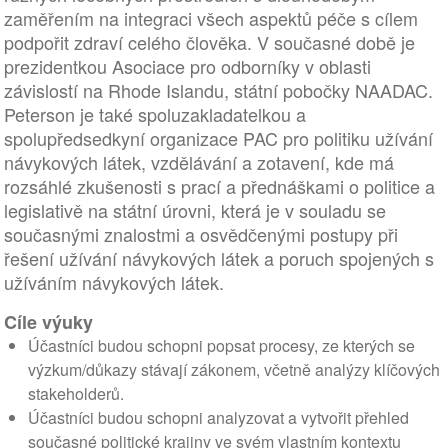
zaměřením na integraci všech aspektů péče s cílem
podpořit zdraví celého člověka. V současné době je
prezidentkou Asociace pro odborníky v oblasti
závislostí na Rhode Islandu, státní pobočky NAADAC.
Peterson je také spoluzakladatelkou a
spolupředsedkyní organizace PAC pro politiku užívání
návykových látek, vzdělávání a zotavení, kde má
rozsáhlé zkušenosti s prací a přednáškami o politice a
legislativě na státní úrovni, která je v souladu se
současnými znalostmi a osvědčenými postupy při
řešení užívání návykových látek a poruch spojených s
užíváním návykových látek.
Cíle výuky
Účastníci budou schopni popsat procesy, ze kterých se
výzkum/důkazy stávají zákonem, včetně analýzy klíčových
stakeholderů.
Účastníci budou schopni analyzovat a vytvořit přehled
současné politické krajiny ve svém vlastním kontextu