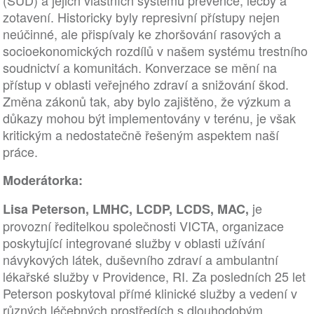
(SUD) a jejich vlastních systémů prevence, léčby a
zotavení. Historicky byly represivní přístupy nejen
neúčinné, ale přispívaly ke zhoršování rasových a
socioekonomických rozdílů v našem systému trestního
soudnictví a komunitách. Konverzace se mění na
přístup v oblasti veřejného zdraví a snižování škod.
Změna zákonů tak, aby bylo zajištěno, že výzkum a
důkazy mohou být implementovány v terénu, je však
kritickým a nedostatečně řešeným aspektem naší
práce.
Moderátorka:
je
Lisa Peterson, LMHC, LCDP, LCDS, MAC,
provozní ředitelkou společnosti VICTA, organizace
poskytující integrované služby v oblasti užívání
návykových látek, duševního zdraví a ambulantní
lékařské služby v Providence, RI. Za posledních 25 let
Peterson poskytoval přímé klinické služby a vedení v
různých léčebných prostředích s dlouhodobým