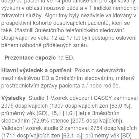
údaje od pacientů ve 14 pediatrické síti pro aplikovaný
výzkum v oblasti nouzové péče a v 1 indické nemocnici
zdravotní služby. Algoritmy byly nezávisle validovány v
prospektivní kohortě dospívajících pacientů, kteří se
také účastnili 3měsíčního telefonického sledování.
Dospívající ve věku 12 až 17 let byli postupně osloveni
během náhodně přidělených směn.
na ED.
Prezentace expozic
Pokus o sebevraždu
Hlavní výsledek a opatření
mezi návštěvou ED a 3měsíčním sledováním, měřený
prostřednictvím zprávy pacienta a / nebo rodiče.
Studie 1 Vzorek odvození CASSY zahrnoval
Výsledky
2075 dospívajících (1307 dospívajících žen [63,0 %];
průměrný věk [SD], 15,1 [1,61] let) s 3měsíčním
sledováním (72,9% retence [2075 dospívajících]).
Validační vzorek studie 2 zahrnoval 2754 dospívajících
(1711 dospívajících žen [62,1 %]; průměrný věk [SD]