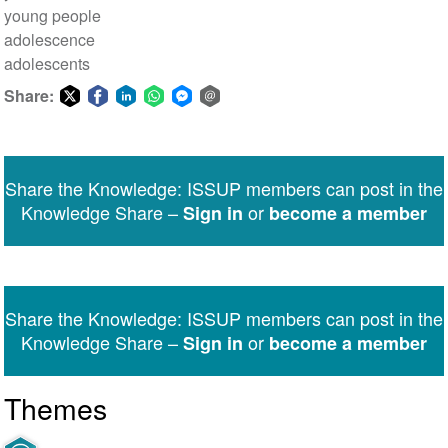
young people
adolescence
adolescents
Share:
Share
Share
Share
Share
Share
Share
on
on
on
on
on
via
Twitter
Facebook
LinkedIn
WhatsApp
Facebook
email
Share the Knowledge: ISSUP members can post in the
Messenger
Knowledge Share –
or
Sign in
become a member
Share the Knowledge: ISSUP members can post in the
Knowledge Share –
or
Sign in
become a member
Themes