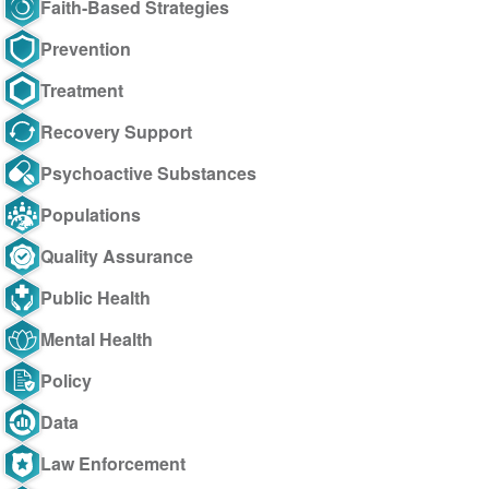
Faith-Based Strategies
Prevention
Treatment
Recovery Support
Psychoactive Substances
Populations
Quality Assurance
Public Health
Mental Health
Policy
Data
Law Enforcement