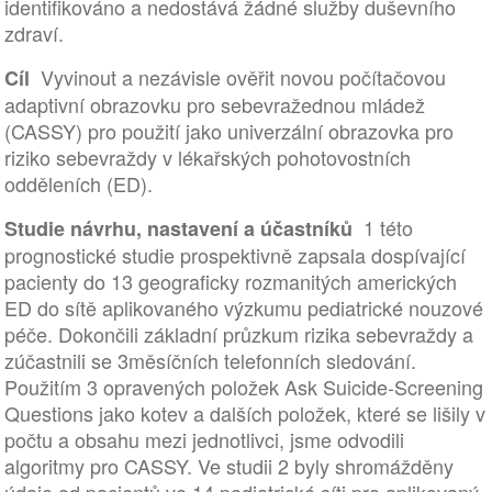
identifikováno a nedostává žádné služby duševního
zdraví.
Vyvinout a nezávisle ověřit novou počítačovou
Cíl
adaptivní obrazovku pro sebevražednou mládež
(CASSY) pro použití jako univerzální obrazovka pro
riziko sebevraždy v lékařských pohotovostních
odděleních (ED).
1 této
Studie návrhu, nastavení a účastníků
prognostické studie prospektivně zapsala dospívající
pacienty do 13 geograficky rozmanitých amerických
ED do sítě aplikovaného výzkumu pediatrické nouzové
péče. Dokončili základní průzkum rizika sebevraždy a
zúčastnili se 3měsíčních telefonních sledování.
Použitím 3 opravených položek Ask Suicide-Screening
Questions jako kotev a dalších položek, které se lišily v
počtu a obsahu mezi jednotlivci, jsme odvodili
algoritmy pro CASSY. Ve studii 2 byly shromážděny