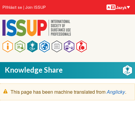
Jazyky
Přejít
User
Přihlásit se
Join ISSUP
Jazyk
k
account
hlavnímu
menu
obsahu
Main
navigation
Knowledge Share
Zpráva
This page has been machine translated from
Anglicky
.
s
varováním