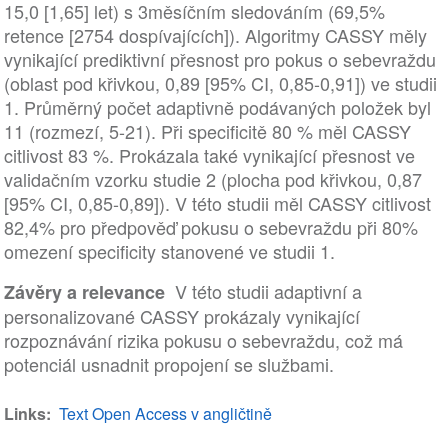
15,0 [1,65] let) s 3měsíčním sledováním (69,5%
retence [2754 dospívajících]). Algoritmy CASSY měly
vynikající prediktivní přesnost pro pokus o sebevraždu
(oblast pod křivkou, 0,89 [95% CI, 0,85-0,91]) ve studii
1. Průměrný počet adaptivně podávaných položek byl
11 (rozmezí, 5-21). Při specificitě 80 % měl CASSY
citlivost 83 %. Prokázala také vynikající přesnost ve
validačním vzorku studie 2 (plocha pod křivkou, 0,87
[95% CI, 0,85-0,89]). V této studii měl CASSY citlivost
82,4% pro předpověď pokusu o sebevraždu při 80%
omezení specificity stanovené ve studii 1.
V této studii adaptivní a
Závěry a relevance
personalizované CASSY prokázaly vynikající
rozpoznávání rizika pokusu o sebevraždu, což má
potenciál usnadnit propojení se službami.
Links
Text Open Access v angličtině