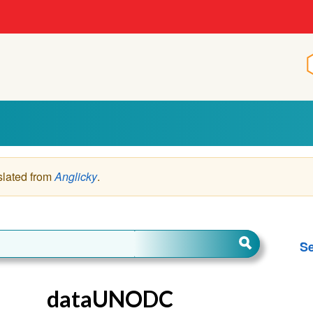
slated from
Anglicky
.
Se
dataUNODC