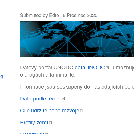
Submitted by Edie -
5 Prosinec 2020
Datový portál UNODC
dataUNODC
umožňuje 
o drogách a kriminalitě.
ng
Informace jsou seskupeny do následujících pol
Data podle témat
Cíle udržitelného rozvoje
Profily zemí
Dotazníky