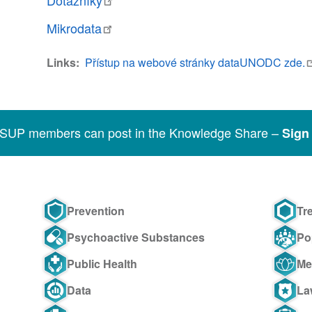
Mikrodata
Links
Přístup na webové stránky dataUNODC zde.
SSUP members can post in the Knowledge Share –
Sign 
Prevention
Tr
Psychoactive Substances
Po
Public Health
Me
Data
La