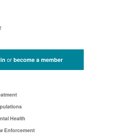
or
in
become a member
eatment
pulations
ntal Health
w Enforcement