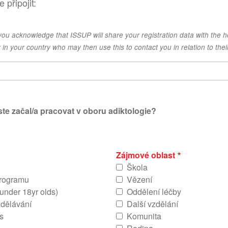
 připojit:
 you acknowledge that ISSUP will share your registration data with the h
 in your country who may then use this to contact you in relation to thei
ste začal/a pracovat v oboru adiktologie?
Zájmové oblast
Škola
Programu
Vězení
 under 18yr olds)
Oddělení léčby
zdělávání
Další vzdělání
s
Komunita