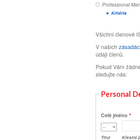
Professional Me
Kritéria
Všichni členové 
V našich
zásadác
údaji členů.
Pokud Vám žádné č
sledujte nás:
Personal De
Celé jméno
Křestní
Titul
jméno
Titul
Křestní 