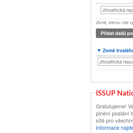
Země
původu
Země, kterou zde vy
(hodnota
1)
Země trvaléh
ISSUP Nati
Gratulujeme! Ve
plnění poslání 
sítě pro všech
informace najde