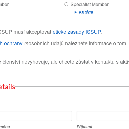
mber
Specialist Member
Kritéria
ISSUP musí akceptovat
etické zásady ISSUP
.
h ochrany
osobních údajů naleznete informace o tom,
lenství nevyhovuje, ale chcete zůstat v kontaktu s akti
tails
Příjmení
jméno
Příjmení