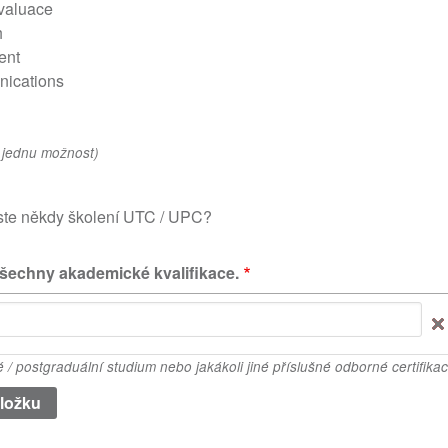
evaluace
h
ent
ications
ž jednu možnost)
jste někdy školení UTC / UPC?
šechny akademické kvalifikace.
 / postgraduální studium nebo jakákoli jiné příslušné odborné certifika