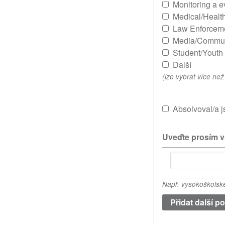
Monitoring a 
Medical/Healt
Law Enforcem
Media/Commun
Student/Youth
Další
(lze vybrat více ne
Absolvoval/a 
Uveďte prosím v
Uveďte
prosím
všechny
Např. vysokoškolské
akademické
kvalifikace.
(hodnota