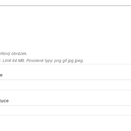
filový obrázek.
 Limit 64 MB. Povolené typy: png gif jpg jpeg.
le
tuce