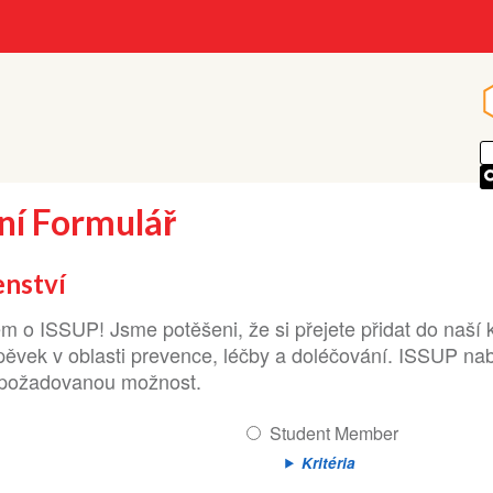
ní Formulář
enství
 o ISSUP! Jsme potěšeni, že si přejete přidat do naší 
ěvek v oblasti prevence, léčby a doléčování. ISSUP nabí
e požadovanou možnost.
Student Member
Kritéria