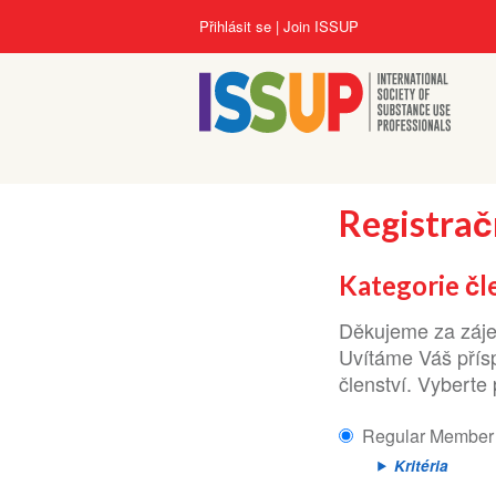
Přejít
User
Přihlásit se
Join ISSUP
k
account
hlavnímu
menu
obsahu
Registrač
Kategorie čl
Děkujeme za zájem
Uvítáme Váš přísp
členství. Vybert
Regular Member
Kritéria