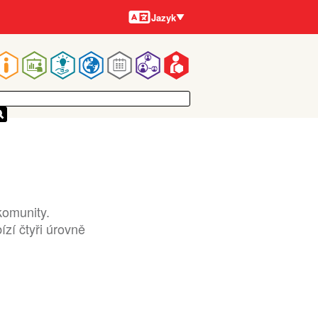
Jazyky
Jazyk
Main
navigation
komunity.
zí čtyři úrovně