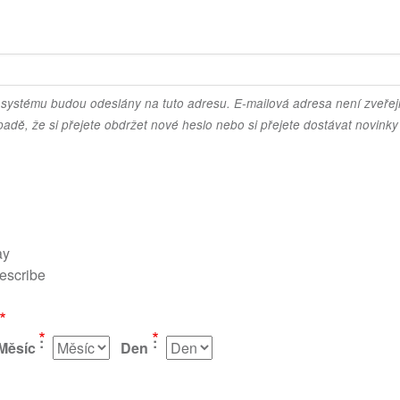
 systému budou odeslány na tuto adresu. E-mailová adresa není zveře
padě, že si přejete obdržet nové heslo nebo si přejete dostávat novin
ay
describe
Měsíc
Den