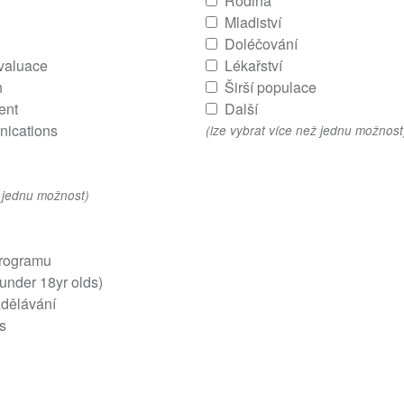
Rodina
Mladiství
Doléčování
evaluace
Lékařství
h
Širší populace
ent
Další
ications
(lze vybrat více než jednu možnost
ž jednu možnost)
Programu
 under 18yr olds)
zdělávání
s