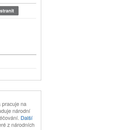
 pracuje na
uduje národní
léčování.
Další
eré z národních