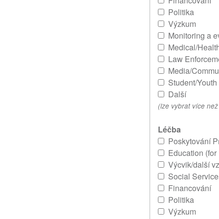
Financování
Politika
Výzkum
Monitoring a 
Medical/Healt
Law Enforcem
Media/Commun
Student/Youth
Další
(lze vybrat více ne
Léčba
Poskytování 
Education (for
Výcvik/další v
Social Service
Financování
Politika
Výzkum