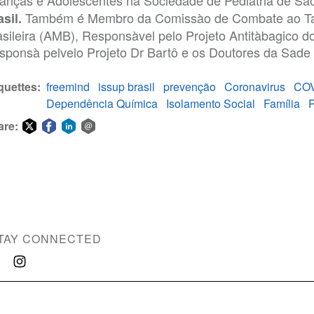
ianças e Adolescentes na Sociedade de Pediatria de Sa
Também é Membro da Comissào de Combate ao Ta
sil.
asileira (AMB), Responsàvel pelo Projeto Antitàbagico do
sponsà pelvelo Projeto Dr Bartô e os Doutores da Sade 
quettes
freemind
issup brasil
prevenção
Coronavirus
CO
Dependência Química
Isolamento Social
Família
P
are:
Share
Share
Share
Share
on
on
on
via
Twitter
Facebook
LinkedIn
email
TAY CONNECTED
ce Use Prevention and Treatment Professionals