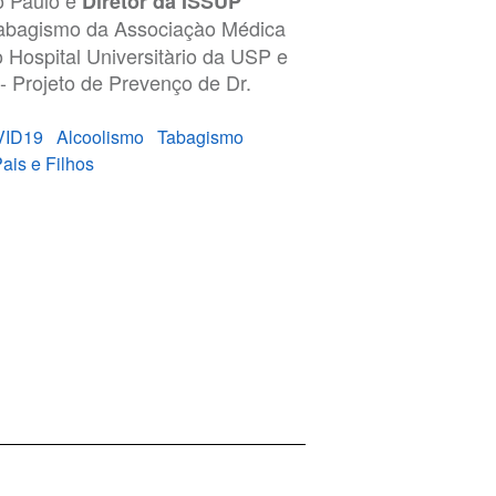
o Paulo e
Diretor da ISSUP
bagismo da Associaçào Médica
 Hospital Universitàrio da USP e
- Projeto de Prevenço de Dr.
VID19
Alcoolismo
Tabagismo
ais e Filhos
Privacy Policy