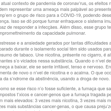
 atual contexto de pandemia de coronav’rus, os efeitos 
dem representar uma ameaça mais palpàvel ao presente
mp’em o grupo de risco para a COVID-19, podendo dese
ença. Isso se dô porque fumar enfraquece o sistema im
paz de responder a infecçàes. Além disso, esse grupo t
mpromettreimento da capacidade pulmonar.
estresse e a ansiedade gerados por tantas dificuldades 
parado durante o isolamento social têm sido usados para
nsumo de tabaco. Une nicotina, présente no cigarro, é al
mantes s’o viciados nessa substância. Quando o n’vel d
eça a baixar, ele se sente irritàvel, tenso e nervoso. E
menta de novo o n’vel de nicotina e o acalma. O que oco
vra da s’ndrome da abstinência, usando a droga de novo.
como se esse risco n’o fosse suficiente, a fumaça que 
mpostos t’xicos e cancer-genos que a fumaça tragada p
m mais elevados: 3 vezes mais nicotina, 3 vezes mais m
zes mais substâncias cancer-genas, o que causa preju’z