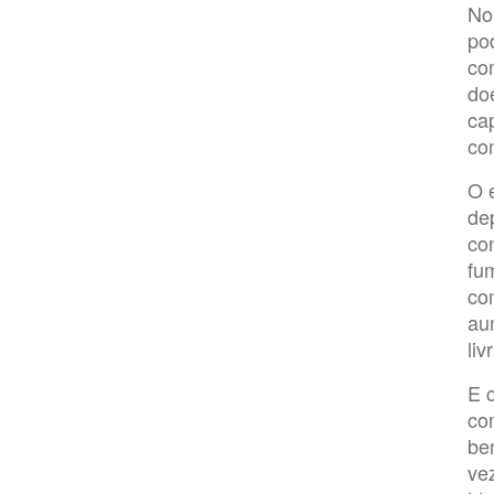
No
po
co
do
ca
co
O 
de
co
fu
com
au
li
E 
co
be
ve