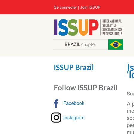
Aller
User
Se connecter
Join ISSUP
au
account
contenu
menu
principal
I
ISSUP Brazil
'
Follow ISSUP Brazil
So
A 
Facebook
me
so
Instagram
pe
mu