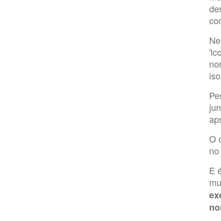
de
co
Ne
'lc
no
iso
Pe
ju
ap
O 
no
E 
mu
ex
no