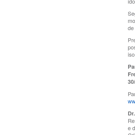
id
Se
mo
de 
Pr
pos
iso
Pa
Fr
30
Pa
ww
Dr
Re
e 