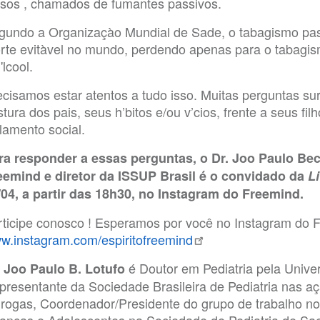
osos , chamados de fumantes passivos.
gundo a Organizaçào Mundial de Sade, o tabagismo pass
rte evitàvel no mundo, perdendo apenas para o tabagis
'lcool.
ecisamos estar atentos a tudo isso. Muitas perguntas s
tura dos pais, seus h’bitos e/ou v’cios, frente a seus fi
lamento social.
ra responder a essas perguntas, o Dr. Joo Paulo Be
eemind e diretor da ISSUP Brasil é o convidado da
L
/04, a partir das 18h30, no Instagram do Freemind.
rticipe conosco ! Esperamos por você no Instagram do 
w.instagram.com/espiritofreemind
é Doutor em Pediatria pela Unive
. Joo Paulo B. Lotufo
presentante da Sociedade Brasileira de Pediatria nas aç
drogas, Coordenador/Presidente do grupo de trabalho 