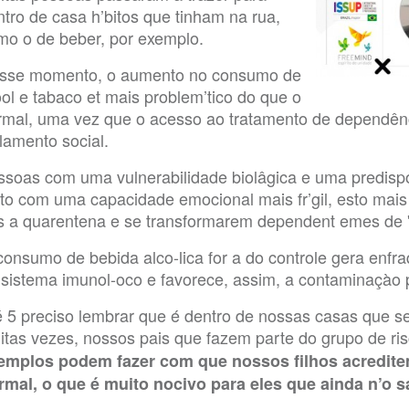
ntro de casa h’bitos que tinham na rua,
mo o de beber, por exemplo.
sse momento, o aumento no consumo de
ool e tabaco et mais problem’tico do que o
rmal, uma vez que o acesso ao tratamento de dependênci
lamento social.
ssoas com uma vulnerabilidade biolâgica e uma predispo
nto com uma capacidade emocional mais fr’gil, esto mai
s a quarentena e se transformarem dependent emes de '
consumo de bebida alco-lica for a do controle gera enfr
 sistema imunol-oco e favorece, assim, a contaminaçà
é 5 preciso lembrar que é dentro de nossas casas que se
itas vezes, nossos pais que fazem parte do grupo de ri
emplos podem fazer com que nossos filhos acredit
rmal, o que é muito nocivo para eles que ainda n’o 