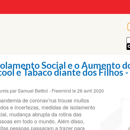
solamento Social e o Aumento 
lcool e Tabaco diante dos Filhos 
umis par
Samuel Bettiol - Freemind
le
28 avril 2020
pandemia de coronav’rus trouxe muitos
dos e incertezas, medidas de isolamento
cial, mudança abrupta da rotina das
ssoas em todo o mundo. Além disso,
itas pessoas passaram a trazer para