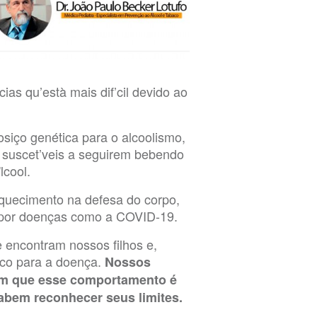
as qu’està mais dif’cil devido ao
siço genética para o alcoolismo,
s suscet’veis a seguirem bebendo
lcool.
aquecimento na defesa do corpo,
o por doenças como a COVID-19.
 encontram nossos filhos e,
sco para a doença.
Nossos
em que esse comportamento é
sabem reconhecer seus limites.