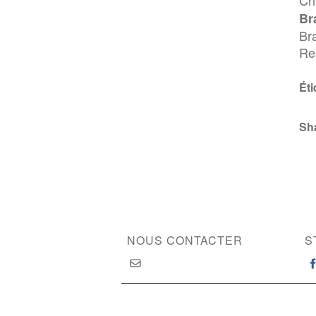
Cr
Bra
Br
Re
Éti
Sh
NOUS CONTACTER
S
Copyright © 2026 International Society of Substan