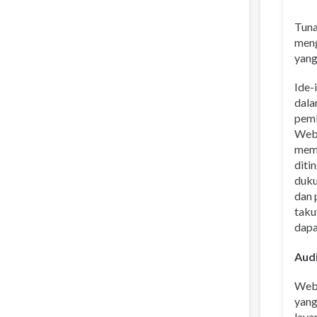
Tuna
meng
yang
Ide-
dala
pemb
Webi
meme
diti
duku
dan 
taku
dapa
Audi
Webi
yang
laya