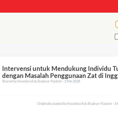
Intervensi untuk Mendukung Individu 
dengan Masalah Penggunaan Zat di Ingg
Shared by Kwadwo Adu Boakye-Yiadom -
1 Mei 2024
mahan
English
Originally posted by Kwadwo Adu Boakye-Yiadom -
1 
Français
Português
Español