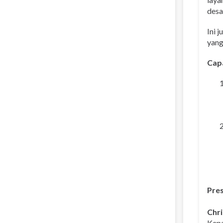
desa
Ini 
yang
Cap
Pres
Chri
Kepa