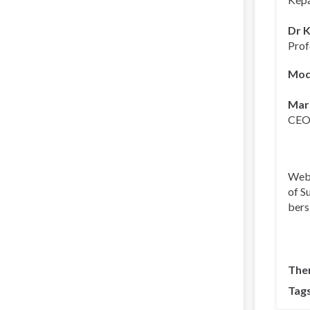
Dr 
Prof
Mod
Mar
CEO,
Webi
of S
bers
The
Tag