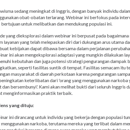
wisma sedang meningkat di Inggris, dengan banyak individu dalam
gunakan obat-obatan terlarang. Webinar ini berfokus pada interv
 bertujuan untuk melibatkan dan mendukung populasi ini.
ide yang dieksplorasi dalam webinar ini berpusat pada bagaimana
m layanan yang telah melepaskan diri dari dukungan arus utama 
uat kebijakan dapat dibawa bersama dalam perjalanan perubah
nar ini akan mengeksplorasi adaptasi yang mungkin dilakukan la
nuhi kebutuhan dan juga potensi strategi pengurangan dampak 
ngkatkan, seperti fasilitas suntik di tempat. Fasilitas semacam it
ngan masyarakat di daerah perkotaan karena pengurangan sampa
peningkatan keterlibatan dari 'orang yang menggunakan narkoba y
t dan bersembunyi'. Kami akan melihat bukti dari seluruh Inggris 
t menginformasikan praktik terbaik.
ens yang dituju:
nar ini dirancang untuk individu yang bekerja dengan populasi tu
 menggunakan narkoba, terutama mereka yang terlibat dalam 
nan produksi bersama di mana suara mereka yang membutuhkan s