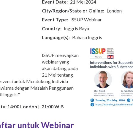
Event Date
21 Mei 2024
العربية
City/Region/State or Online
London
Қазақ
Pусский
Event Type
ISSUP Webinar
Pashto
Country
Inggris Raya
Dari
Ελληνικά
Language(s)
Bahasa Inggris
Česky
Italiano
ISSUP menyajikan
Urdu
webinar yang
Türkçe
akan datang pada
Vietnamese
21 Mei tentang
ervensi untuk Mendukung Individu
wisma dengan Masalah Penggunaan
i Inggris."
u: 14:00 London | 21:00 WIB
ftar untuk Webinar