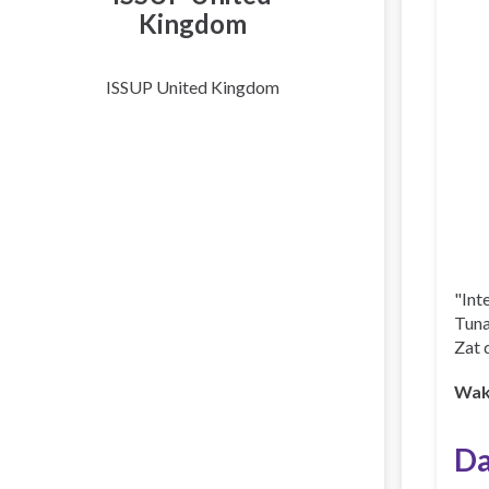
Kingdom
ISSUP United Kingdom
"Int
Tuna
Zat d
Wakt
Da