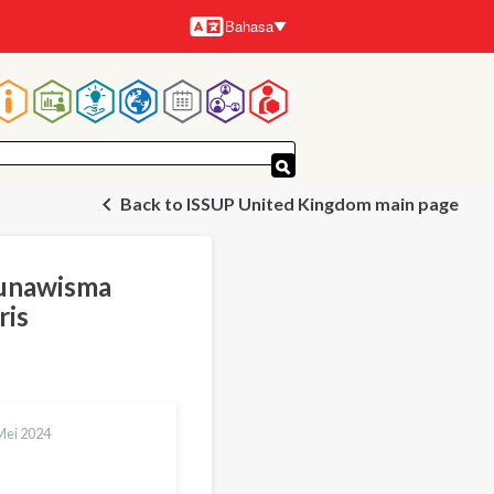
Bahasa
Bahasa-
bahasa
Navigasi
utama
Back to ISSUP United Kingdom main page
Tunawisma
ris
Mei 2024