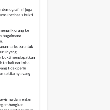
 demografi ini juga
ensi berbasis bukti
 menarik orang ke
dan bagaimana
an.
yanan narkoba untuk
buruk yang
u terbukti mendapatkan
h terkait narkoba
ang tidak perlu
dan sekitarnya yang
nawisma dan rentan
mengembangkan
angat penting untuk