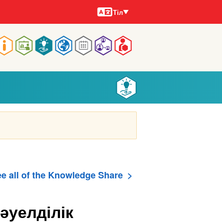
Тілдер
Тіл
Main
navigation
e all of the Knowledge Share
әуелділік