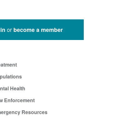
or
in
become a member
eatment
pulations
ntal Health
w Enforcement
ergency Resources