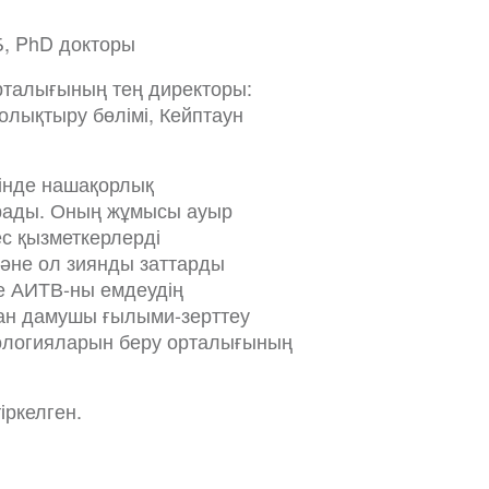
, PhD докторы
рталығының тең директоры:
лықтыру бөлімі, Кейптаун
тінде нашақорлық
арады. Оның жұмысы ауыр
с қызметкерлерді
және ол зиянды заттарды
е АИТВ-ны емдеудің
ған дамушы ғылыми-зерттеу
нологияларын беру орталығының
іркелген.