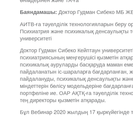
Доктор Гудман Сибеко МБ ЖБ
Баяндамашы:
АИТВ-ға тәуелділік технологияларын беру о
Психиатрия және психикалық денсаулықты то
университеті
Доктор Гудман Сибеко Кейптаун университе
психиатриясының меңгерушісі қызметін атқ
психикалық ауруларды басқаруда маман еме
пайдаланатын іс-шараларға бағдарланған, 
пайдалануды, психикалық денсаулықты жән
міндеттерін бөлісу модельдеріне бағдарлан
портфеліне ие. ОАР АҚТҚ-ға тәуелділік тех
тең директоры қызметін атқарады.
Бұл Вебинар 2020 жылдың 17 қыркүйегінде т