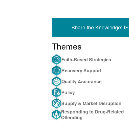
Share the Knowledge: I
Themes
Faith-Based Strategies
Recovery Support
Quality Assurance
Policy
Supply & Market Disruption
Responding to Drug-Related
Offending