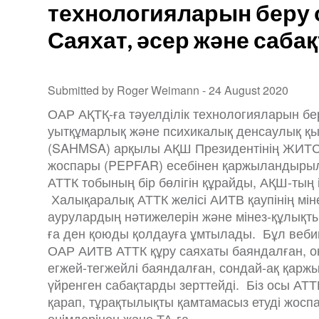
технологияларын беру 
Саяхат, әсер және саба
Submitted by Roger Weimann -
24 August 2020
ОАР АҚТҚ-ға тәуелділік технологияларын бе
уытқұмарлық және психикалық денсаулық қы
(SAHMSA) арқылы АҚШ Президентінің ЖИТС-
жоспары (PEPFAR) есебінен қаржыландыр
АТТК тобының бір бөлігін құрайды, АҚШ-тың і
Халықаралық АТТК желісі АИТВ қаупінің мін
аурулардың нәтижелерін және мінез-құлықт
ға ден қоюды қолдауға ұмтылады. Бұл веб
ОАР АИТВ АТТК құру саяхаты баяндалған, о
егжей-тегжейлі баяндалған, сондай-ақ қар
үйренген сабақтарды зерттейді. Біз осы АТ
қарап, тұрақтылықты қамтамасыз етуді жосп
өнiмдерiнен және ТА-ға