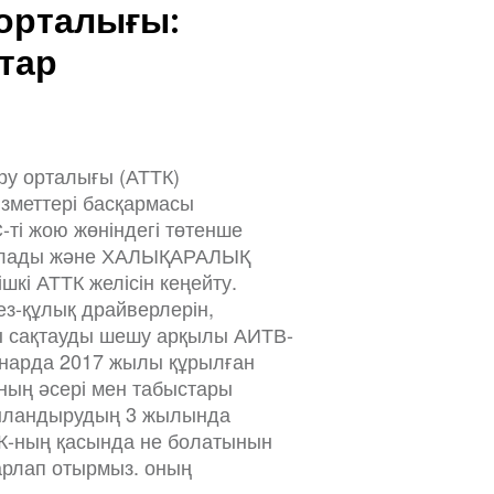
орталығы:
қтар
ру орталығы (АТТК)
зметтері басқармасы
ті жою жөніндегі төтенше
ылады және ХАЛЫҚАРАЛЫҚ
шкі АТТК желісін кеңейту.
ез-құлық драйверлерін,
ы сақтауды шешу арқылы АИТВ-
инарда 2017 жылы құрылған
ның әсері мен табыстары
жыландырудың 3 жылында
ТК-ның қасында не болатынын
арлап отырмыз. оның