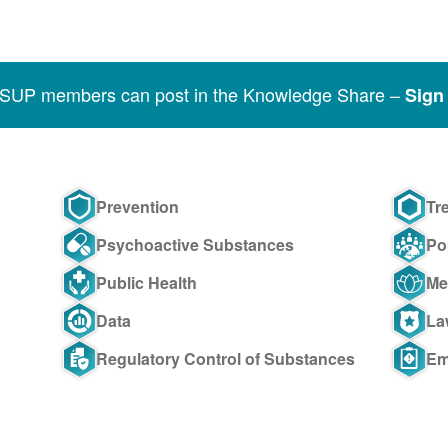
SSUP members can post in the Knowledge Share –
Sign 
Prevention
Tr
Psychoactive Substances
Po
Public Health
Me
Data
La
Regulatory Control of Substances
Em