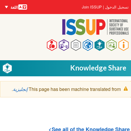
اللغات
تجاوز
User
تسجيل الدخول
Join ISSUP
اللغة
إلى
account
المحتوى
menu
الرئيسي
Main
navigation
Knowledge Share
رسالة
This page has been machine translated from
إنجليزية
.
التحذير
See all of the Knowledge Share