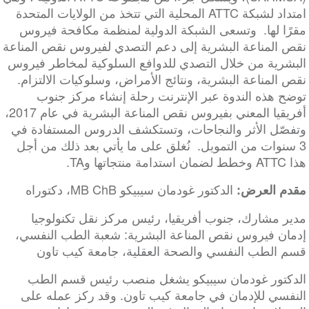
امتداد لشبكة ATTC المحلية التي تتخذ من الولايات المتحدة
مقرًا لها. وتسعى الشبكة الدولية لمنظمة مكافحة فيروس
نقص المناعة البشرية إلى دعم التصدي لفيروس نقص المناعة
البشرية من خلال التصدي للدوافع السلوكية لمخاطر فيروس
نقص المناعة البشرية، ونتائج الأمراض، وسلوكيات الالتزام.
توضح هذه الندوة عبر الإنترنت رحلة إنشاء مركز جنوب
أفريقيا المعني بفيروس نقص المناعة البشرية في عام 2017،
وتفصّل الأثر والنجاحات، وتستكشف الدروس المستفادة في
3 سنوات من التمويل. نُغلق على ما يأتي بعد ذلك من أجل
هذا ATTC وخطط لضمان استدامة منتجاتها وTA.
الدكتور غودمان سيبيكو MB ChB، دكتوراه
مقدم العرض:
مدير مشارك، جنوب أفريقيا، رئيس مركز نقل تكنولوجيا
إدمان فيروس نقص المناعة البشرية: شعبة الطب النفسي،
قسم الطب النفسي والصحة العقلية، جامعة كيب تاون
الدكتور غودمان سيبيكو يشغل منصب رئيس قسم الطب
النفسي للإدمان في جامعة كيب تاون. وقد ركز عمله على