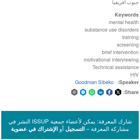
جنوب أفريقيا
Keywords
mental health
substance use disorders
training
screening
brief intervention
motivational interviewing
Technical assistance
HIV
Goodman Sibeko
Speaker
Share:
Share
Share
Share
Share
Share
Share
via
on
on
on
on
on
Facebook
email
WhatsApp
LinkedIn
Facebook
Twitter
شارك المعرفة: يمكن لأعضاء جمعية ISSUP النشر في
Messenger
مشاركة المعرفة –
أو
التسجيل
الإشتراك في عضوية