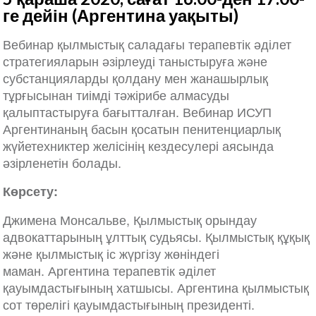
ге дейін (Аргентина уақыты)
Вебинар қылмыстық саладағы терапевтік әділет
стратегияларын әзірлеуді таныстыруға және
субстанцияларды қолдану мен жанашырлық
тұрғысынан тиімді тәжірибе алмасуды
қалыптастыруға бағытталған. Вебинар ИСУП
Аргентинаның басын қосатын пенитенциарлық
жүйетехниктер желісінің кездесулері аясында
әзірленетін болады.
Көрсету:
Джимена Монсальве, Қылмыстық орындау
адвокаттарының ұлттық судьясы. Қылмыстық құқық
және қылмыстық іс жүргізу жөніндегі
маман. Аргентина терапевтік әділет
қауымдастығының хатшысы. Аргентина қылмыстық
сот төрелігі қауымдастығының президенті.