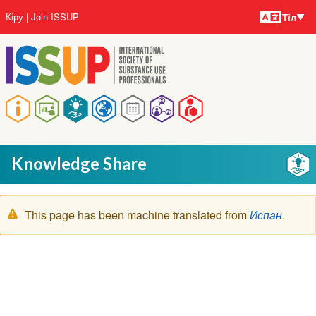
Тілдер
Skip
User
Кіру
Join ISSUP
Тіл
to
account
main
menu
content
Main
navigation
Knowledge Share
Warning
This page has been machine translated from
Испан
.
message