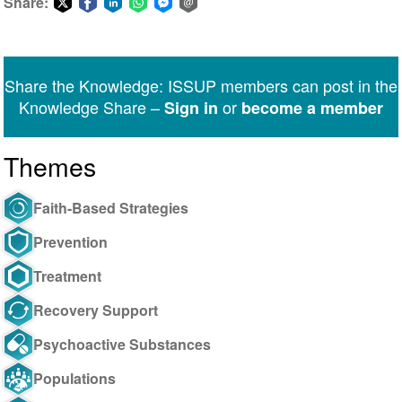
Share:
Share
Share
Share
Share
Share
Share
on
on
on
on
on
via
Twitter
Facebook
LinkedIn
WhatsApp
Facebook
email
Share the Knowledge: ISSUP members can post in the
Messenger
Knowledge Share –
or
Sign in
become a member
Themes
Faith-Based Strategies
Prevention
Treatment
Recovery Support
Psychoactive Substances
Populations