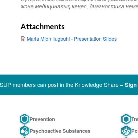
және медициналық кеңес, диагностика немес
Attachments
Maria Mfon Ilugbuhi - Presentation Slides
SSUP members can post in the Knowledge Share –
Sign 
Prevention
Tr
Psychoactive Substances
Po