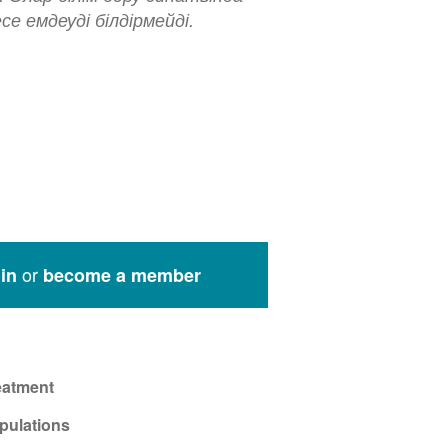
е емдеуді білдірмейді.
or
in
become a member
eatment
pulations