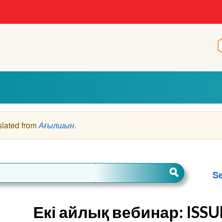
slated from
Ағылшын
.
Se
Екі айлық вебинар: ISSUP