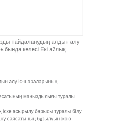
арды пайдаланудың алдын алу
ыбында келесі Екі айлық
дын алу іс-шараларының
аясатының маңыздылығы туралы
 іске асырылу барысы туралы білу
ану саясатының бұзылуын жою