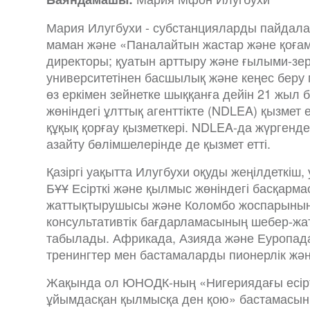
Мария Илугбухи - субстанцияларды пайдала
маман және «Паналайтын жастар және қоға
директоры; қуатын арттыру және ғылыми-зе
университетінен басшылық және кеңес беру 
өз еркімен зейнетке шыққанға дейін 21 жыл б
жөніндегі ұлттық агенттікте (NDLEA) қызме
құқық қорғау қызметкері. NDLEA-да жүргенде
азайту бөлімшелерінде де қызмет етті.
Қазіргі уақытта Илугбухи оқуды жеңілдеткіш,
БҰҰ Есірткі және қылмыс жөніндегі басқар
жаттықтырушысы және Коломбо жоспарының е
консультативтік бағдарламасының шебер-ж
табылады. Африкада, Азияда және Еуропада
тренингтер мен бастамаларды пионерлік және
Жақында ол ЮНОДК-ның «Нигериядағы есірт
ұйымдасқан қылмысқа ден қою» бастамасын