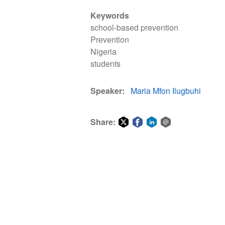
Keywords
school-based prevention
Prevention
Nigeria
students
Speaker
Maria Mfon Ilugbuhi
Share:
Share
Share
Share
Share
on
on
on
via
Twitter
Facebook
LinkedIn
email