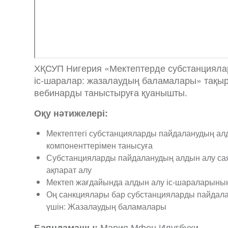
ХҚСУП Нигерия «Мектептерде субстанциял
іс-шаралар: жазалаудың баламалары» тақыр
вебинарды таныстыруға қуанышты.
Оқу нәтижелері:
Мектептегі субстанцияларды пайдаланудың ал
компоненттерімен танысуға
Субстанцияларды пайдаланудың алдын алу с
ақпарат алу
Мектеп жағдайында алдын алу іс-шараларының
Оң санкциялары бар субстанцияларды пайдал
үшін: Жазалаудың баламалары
Мария Мфон Илугбухи
Баяндамашы: