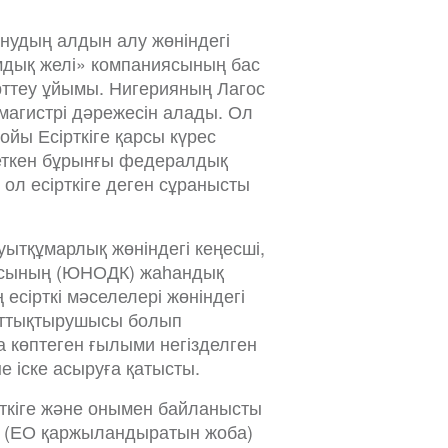
нудың алдын алу жөніндегі
мдық желі» компаниясының бас
рттеу ұйымы. Нигерияның Лагос
магистрі дәрежесін алады. Ол
ойы Есірткіге қарсы күрес
т еткен бұрынғы федералдық
 ол есірткіге деген сұранысты
 уытқұмарлық жөніндегі кеңесші,
масының (ЮНОДК) жаһандық
сірткі мәселелері жөніндегі
аттықтырушысы болып
 көптеген ғылыми негізделген
 іске асыруға қатысты.
кіге және онымен байланысты
 (ЕО қаржыландыратын жоба)