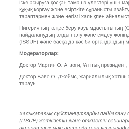
іске асыруға қосқан тамаша үлестері үшін м
құқық қорғау және есірткіге сұранысты азайт
тараптармен және негізгі халықпен айналыс
Нигерияның кеңес беру қауымдастығының (
пайдаланудың алдын алу және емдеу жөнінд
(ISSUP) және басқа да кәсіби органдардың м
Модераторлар:
Доктор Мартин О. Агвоги, Ұлттық президент
Доктор Баво О. Джеймс, жариялылық хатш
тарауы
Халықаралық субстанцияларды пайдалану 
(ITSUP) жеткізетін және өткізетін вебинар
ақпараттық мақсаттарда ғана ұсынылады. 