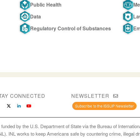
Public Health
Me
Data
La
Regulatory Control of Substances
Em
TAY CONNECTED
NEWSLETTER
Subscribe to the ISSUP Newsletter
 funded by the U.S. Department of State via the Bureau of Internati
INL). INL works to keep Americans safe by countering crime, illegal dr