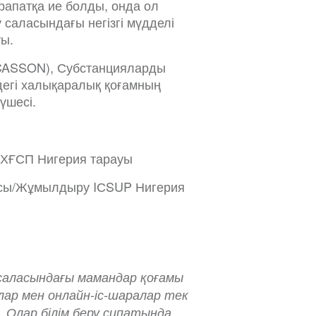
арапатқа ие болды, онда ол
у саласындағы негізгі мүдделі
ты.
CASSON), Субстанцияларды
егі халықаралық қоғамның
үшесі.
, ХҒСП Нигерия тарауы
ысы/Жұмылдыру IСSUP Нигерия
саласындағы мамандар қоғамы
лар мен онлайн-іс-шаралар тек
Олар білім беру сипатында