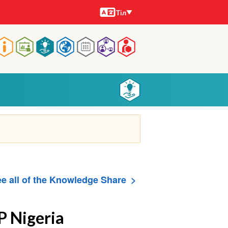
Тілдер
Тіл
Main
navigation
e all of the Knowledge Share
 Nigeria