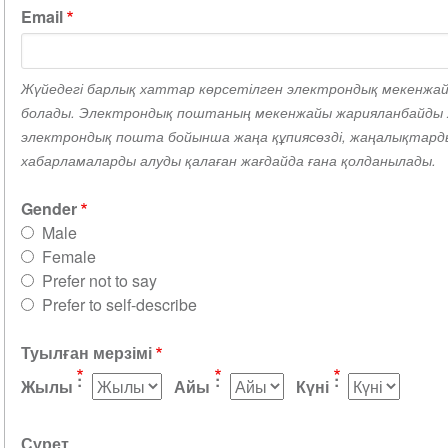
Email
Жүйедегі барлық хаттар көрсетілген электрондық мекенжайғ
болады. Электрондық поштаның мекенжайы жарияланбайды ж
электрондық пошта бойынша жаңа құпиясөзді, жаңалықтард
хабарламаларды алуды қалаған жағдайда ғана қолданылады.
Gender
Male
Female
Prefer not to say
Prefer to self-describe
Туылған мерзімі
Жылы
Айы
Күні
Сүрет