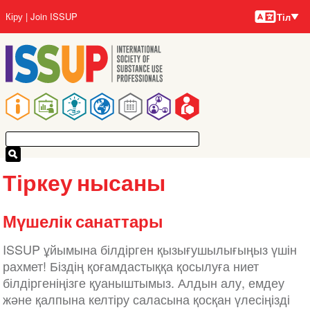
Тілдер
Skip
User
Кіру
Join ISSUP
Тіл
to
account
main
menu
content
Main
navigation
Тіркеу нысаны
Мүшелік санаттары
ISSUP ұйымына білдірген қызығушылығыңыз үшін
рахмет! Біздің қоғамдастыққа қосылуға ниет
білдіргеніңізге қуаныштымыз. Алдын алу, емдеу
және қалпына келтіру саласына қосқан үлесіңізді