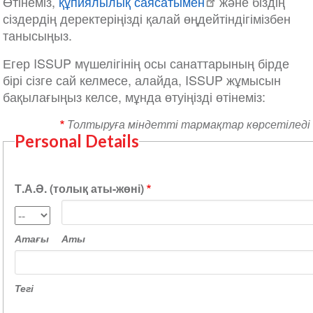
Өтінеміз,
құпиялылық саясатымен
және біздің
сіздердің деректеріңізді қалай өңдейтіндігімізбен
танысыңыз.
Егер ISSUP мүшелігінің осы санаттарының бірде
бірі сізге сай келмесе, алайда, ISSUP жұмысын
бақылағыңыз келсе, мұнда өтуіңізді өтінеміз:
Толтыруға міндетті тармақтар көрсетіледі
Personal Details
Т.А.Ә. (толық аты-жөні)
Аты
Атағы
Атағы
Аты
Тегі
Тегі