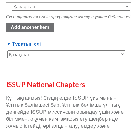
Дүниеге
келген
Сіз таңдаған ел сіздің профиліңізде жалау түрінде бейнеленед
елі
(value
1)
Тұратын елі
ISSUP National Chapters
Құттықтаймыз! Сіздің елде ISSUP ұйымының
Ұлттық бөлімшесі бар. Ұлттық бөлімше ұлттық
деңгейде ISSUP миссиясын орындау үшін және
біліммен, оқумен қамтамасыз ету шеңберінде
жұмыс істейді, әрі алдын алу, емдеу және