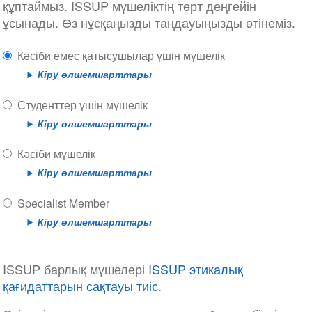
құптаймыз. ISSUP мүшеліктің төрт деңгейін
ұсынады. Өз нұсқаңызды таңдауыңызды өтінеміз.
Кәсіби емес қатысушылар үшін мүшелік
Кіру өлшемшарттары
Студенттер үшін мүшелік
Кіру өлшемшарттары
Кәсіби мүшелік
Кіру өлшемшарттары
Specialist Member
Кіру өлшемшарттары
ISSUP барлық мүшелері
ISSUP этикалық
қағидаттарын сақтауы тиіс
.