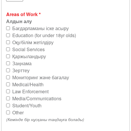
Areas of Work
Алдын алу
Бағдарламаны іске асыру
Education (for under 18yr olds)
Оқу/білім жетілдіру
Social Services
Қаржыландыру
Заңнама
Зерттеу
Мониторинг және бағалау
Medical/Health
Law Enforcement
Media/Communications
Student/Youth
Other
(Кемінде бір нұсқаны таңдауға болады)