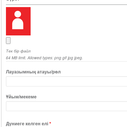
Тек бір файл
64 MB limit. Allowed types: png gif jpg jpeg.
Лауазымның атауы/рөл
Ұйым/мекеме
Дүниеге келген елі