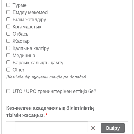
Түрме
Емдеу мекемесі
Білім жетілдіру
Қоғамдастық
Отбасы
Жастар
Қалпына келтіру
Медицина
Барлық халықты қамту
Other
(Кемінде бір нұсқаны таңдауға болады)
UTC / UPC тренингтерінен өттіңіз бе?
Sh
Кез-келген академиялық біліктіліктің
тізімін жасаңыз.
Кез-
келген