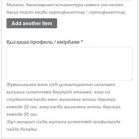
Мысалы, бакалавриат/аспирантура немесе кез-келген
академиялық
басқа тиісті кәсіби сертификаттау / сертификаттар
біліктіліктің
тізімін
жасаңыз.
(value
Қысқаша профиль / өмірбаян
1)
Жұмысыңызға және сізді қызықтыратын салаларға
қысқаша сипаттама беруіңізді өтінеміз: егер сіз
студенттік/кәсіби емес мүшелікке өтініш берсеңіз,
кемінде 20 сөз, егер кәсіби мүшелікке өтініш берсеңіз,
кемінде 50 сөз.
(Бұл ақпарат сіздің жалпыға қолжетімді профиліңізде
пайда болады)