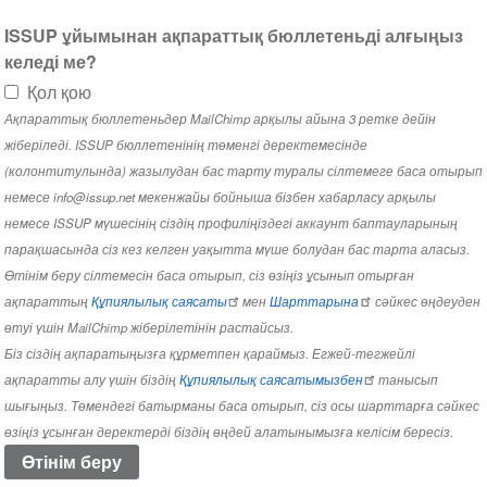
ISSUP ұйымынан ақпараттық бюллетеньді алғыңыз
келеді ме?
Қол қою
Ақпараттық бюллетеньдер MailChimp арқылы айына 3 ретке дейін
жіберіледі. ISSUP бюллетенінің төменгі деректемесінде
(колонтитулында) жазылудан бас тарту туралы сілтемеге баса отырып
немесе info@issup.net мекенжайы бойныша бізбен хабарласу арқылы
немесе ISSUP мүшесінің сіздің профиліңіздегі аккаунт баптауларының
парақшасында сіз кез келген уақытта мүше болудан бас тарта аласыз.
Өтінім беру сілтемесін баса отырып, сіз өзіңіз ұсынып отырған
ақпараттың
Құпиялылық саясаты
мен
Шарттарына
сәйкес өңдеуден
өтуі үшін MailChimp жіберілетінін растайсыз.
Біз сіздің ақпаратыңызға құрметпен қараймыз. Егжей-тегжейлі
ақпаратты алу үшін біздің
Құпиялылық саясатымызбен
танысып
шығыңыз. Төмендегі батырманы баса отырып, сіз осы шарттарға сәйкес
өзіңіз ұсынған деректерді біздің өңдей алатынымызға келісім бересіз.