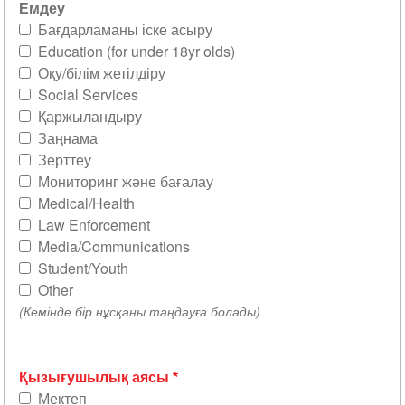
Емдеу
Бағдарламаны іске асыру
Education (for under 18yr olds)
Оқу/білім жетілдіру
Social Services
Қаржыландыру
Заңнама
Зерттеу
Мониторинг және бағалау
Medical/Health
Law Enforcement
Media/Communications
Student/Youth
Other
(Кемінде бір нұсқаны таңдауға болады)
Қызығушылық аясы
Мектеп