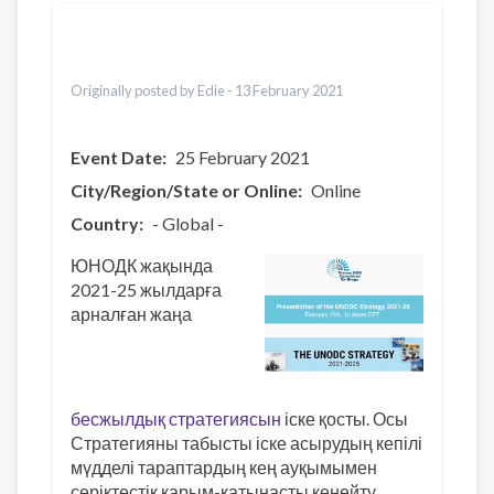
Translations
English
Bahasa Indonesia
Italiano
Originally posted by Edie -
13 February 2021
Event Date
25 February 2021
City/Region/State or Online
Online
Country
- Global -
ЮНОДК жақында
2021-25 жылдарға
арналған жаңа
бесжылдық стратегиясын
іске қосты. Осы
Стратегияны табысты іске асырудың кепілі
мүдделі тараптардың кең ауқымымен
серіктестік қарым-қатынасты кеңейту