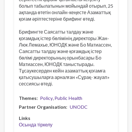
болып табылатынын мойындай отырып, 25
ақпанда өтетін онлайн-кеңесте Азаматтық
қоғам әріптестеріне брифинг өтеді.
Брифингте Саясатты талдау және
қоғамдық істер бөлімінің директоры Жан-
Люк Лемахье, ЮНОДК және Бо Матиассен,
Саясатты талдау және қоғамдық істер
бөлімі директорының орынбасары Бо
Матиассен, ЮНОДК таныстырады.
Тұсаукесерден кейін азаматтық қоғамға
қатысушыларға арналған «Сұрақ- жауап»
сессиясы өтеді.
Themes
Policy
Public Health
Partner Organisation
UNODC
Links
Осында тіркелу