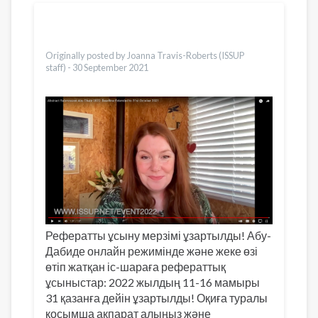
Translations
English
العربية
Dari
Originally posted by Joanna Travis-Roberts (ISSUP
staff) -
30 September 2021
Рефератты ұсыну мерзімі ұзартылды! Абу-
Дабиде онлайн режимінде және жеке өзі
өтіп жатқан іс-шараға рефераттық
ұсыныстар: 2022 жылдың 11-16 мамыры
31 қазанға дейін ұзартылды! Оқиға туралы
қосымша ақпарат алыңыз және