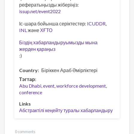
рефератыңызды жіберіңіз:
issup.net/event2022
Іс-шара бойынша серіктестер:
ICUDDR
,
INL
және
ХҒТО
Біздің хабарландыруымызды мына
жерден қараңыз
:)
Country
Біріккен Араб Әмірліктері
Тэгтар
Abu Dhabi
event
workforce development
conference
Links
Абстрактілі кеңейту туралы хабарландыру
0 comments