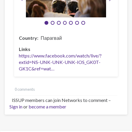
Country
Парагвай
Links
https://www.facebook.com/watch/live/?
extid=NS-UNK-UNK-UNK-IOS_GK0T-
GK1C&ref=wat…
0 comments
ISSUP members can join Networks to comment –
Sign in
or
become a member