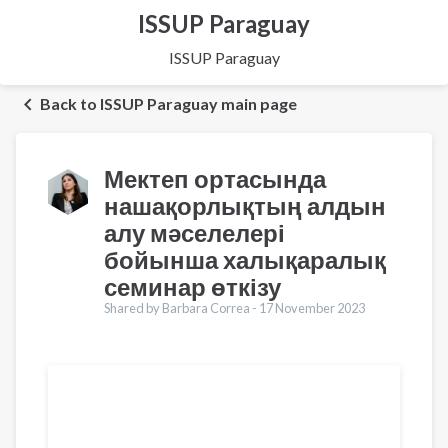
ISSUP Paraguay
ISSUP Paraguay
Back to ISSUP Paraguay main page
Мектеп ортасында
нашақорлықтың алдын
алу мәселелері
бойынша халықаралық
семинар өткізу
Shared by Barbara Correa -
17 November 2023
Translations
English
Français
Português
Español