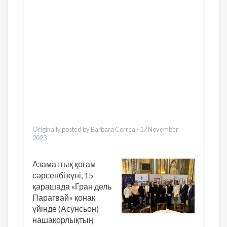
العربية
Українська
Pусский
Pashto
Dari
Ελληνικά
Česky
Italiano
Urdu
Türkçe
Vietnamese
Originally posted by Barbara Correa -
17 November
2023
Азаматтық қоғам
сәрсенбі күні, 15
қарашада «Гран дель
Парагвай» қонақ
үйінде (Асунсьон)
нашақорлықтың