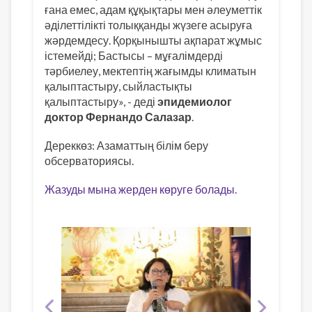
ғана емес, адам құқықтары мен әлеуметтік
әділеттілікті толыққанды жүзеге асыруға
жәрдемдесу. Қорқынышты ақпарат жұмыс
істемейді; Бастысы – мұғалімдерді
тәрбиелеу, мектептің жағымды климатын
қалыптастыру, сыйластықты
қалыптастыру», - деді
эпидемиолог
доктор Фернандо Салазар
.
Дереккөз: Азаматтың білім беру
обсерваториясы.
Жазуды мына жерден көруге болады.