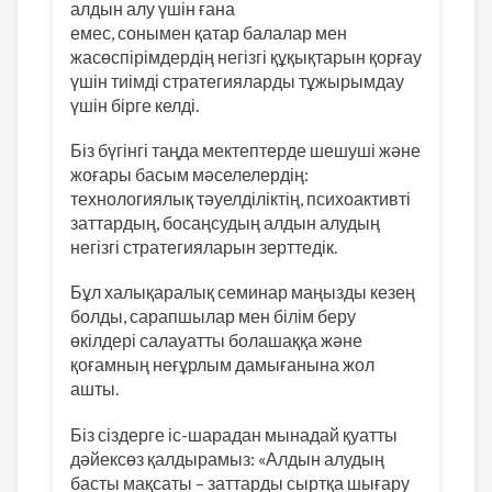
алдын алу үшін ғана
емес, сонымен қатар балалар мен
жасөспірімдердің негізгі құқықтарын қорғау
үшін тиімді стратегияларды тұжырымдау
үшін бірге келді.
Біз бүгінгі таңда мектептерде шешуші және
жоғары басым мәселелердің:
технологиялық тәуелділіктің, психоактивті
заттардың, босаңсудың алдын алудың
негізгі стратегияларын зерттедік.
Бұл халықаралық семинар маңызды кезең
болды, сарапшылар мен білім беру
өкілдері салауатты болашаққа және
қоғамның неғұрлым дамығанына жол
ашты.
Біз сіздерге іс-шарадан мынадай қуатты
дәйексөз қалдырамыз: «Алдын алудың
басты мақсаты – заттарды сыртқа шығару