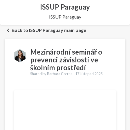
ISSUP Paraguay
ISSUP Paraguay
Back to ISSUP Paraguay main page
Mezinárodní seminář o
prevenci závislostí ve
školním prostředí
Shared by Barbara Correa -
17 Listopad 2023
Překlady
English
Français
Português
Español
العربية
Українська