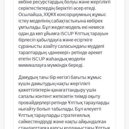
көбіне ресурстардың болуы және жергілікті
серіктестіктердің беріктігі әсер етеді.
Осылайша, ХҚЖК консорциумның жұмыс
істеу моделінің сабақтастығына көбірек
ұмтылады. Бұл жедел модель екі немесе
одан да көп ұйымға ISCUP Ұлттық тарауын
бірлесіп қабылдауға және есірткіге
сұранысты азайту саласындағы мүдделі
тараптардың «дәнекері» ретінде әрекет
ететін ISCUP жаһандық моделін
мимикалауға мүмкіндік береді.
Дамудың тағы бiр негiзгi бағыты жұмыс
күшiн дамытудың нақты жергiлiктi
қажеттiлiктерiн қанағаттандыру үшiн
сапалы контент жеткiзетiн тиiмдi оқыту
провайдерлерi ретінде Ұлттық тарауларды
нығайту болып табылады. Бұл әлеуетті
Ұлттық тарауларды стратегиялық
сәйкестендіруді және нақты айқындалған
стандарттарға қарсы қолданыстағы Ұлттық