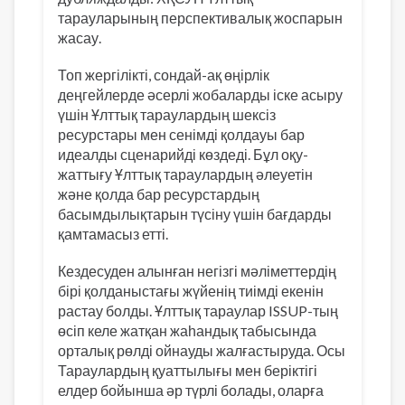
тарауларының перспективалық жоспарын
жасау.
Топ жергілікті, сондай-ақ өңірлік
деңгейлерде әсерлі жобаларды іске асыру
үшін Ұлттық тараулардың шексіз
ресурстары мен сенімді қолдауы бар
идеалды сценарийді көздеді. Бұл оқу-
жаттығу Ұлттық тараулардың әлеуетін
және қолда бар ресурстардың
басымдылықтарын түсіну үшін бағдарды
қамтамасыз етті.
Кездесуден алынған негізгі мәліметтердің
бірі қолданыстағы жүйенің тиімді екенін
растау болды. Ұлттық тараулар ISSUP-тың
өсіп келе жатқан жаһандық табысында
орталық рөлді ойнауды жалғастыруда. Осы
Тараулардың қуаттылығы мен беріктігі
елдер бойынша әр түрлі болады, оларға