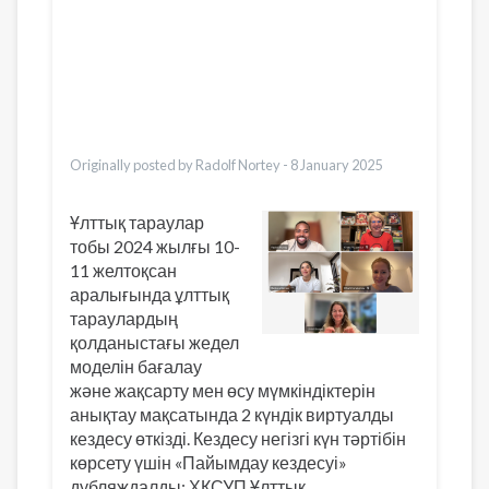
Dari
Bahasa Indonesia
Ελληνικά
Italiano
Urdu
Türkçe
Originally posted by Radolf Nortey -
8 January 2025
Ұлттық тараулар
тобы 2024 жылғы 10-
11 желтоқсан
аралығында ұлттық
тараулардың
қолданыстағы жедел
моделін бағалау
және жақсарту мен өсу мүмкіндіктерін
анықтау мақсатында 2 күндік виртуалды
кездесу өткізді. Кездесу негізгі күн тәртібін
көрсету үшін «Пайымдау кездесуі»
дубляждалды: ХҚСУП Ұлттық