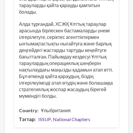
тарауларды қайта қарауды қамтитын
болады.
Алда тұрғандай, ХСЖҚ Ұлттық тараулар
арасында бірлескен бастамаларды үнемі
ілгерілетуге, серіктес агенттіктермен
ынтымақтастықты нығайтуға және барлық
деңгейдегі жастарды тартуды кеңейтуге
бағытталған. Пайымдау кездесуі Ұлттық
тараулардың операциялық шеңберін
нақтылаудағы маңызды қадамын атап өтті.
Бұл өткенді қайта қараудың, біздің
ілгерілеуімізді атап өтудің және болашаққа
стратегиялық жоспар жасаудың бірегей
мүмкіндігі болды.
Country
Ұлыбритания
Тэгтар
ISSUP
National Chapters