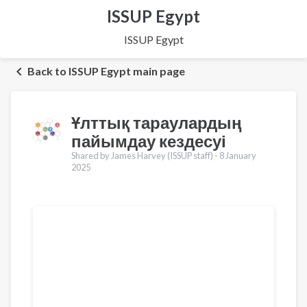
ISSUP Egypt
ISSUP Egypt
Back to ISSUP Egypt main page
Ұлттық тараулардың
пайымдау кездесуі
Shared by James Harvey (ISSUP staff) -
8 January
2025
Translations
English
Français
Português
Español
العربية
Pусский
Pashto