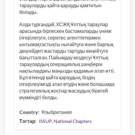
тарауларды қайта қарауды қамтитын
болады.
Алда тұрғандай, ХСЖҚ Ұлттық тараулар
арасында бірлескен бастамаларды үнемі
ілгерілетуге, серіктес агенттіктермен
ынтымақтастықты нығайтуға және барлық
деңгейдегі жастарды тартуды кеңейтуге
бағытталған. Пайымдау кездесуі Ұлттық
тараулардың операциялық шеңберін
нақтылаудағы маңызды қадамын атап өтті.
Бұл өткенді қайта қараудың, біздің
ілгерілеуімізді атап өтудің және болашаққа
стратегиялық жоспар жасаудың бірегей
мүмкіндігі болды.
Country
Ұлыбритания
Тэгтар
ISSUP
National Chapters