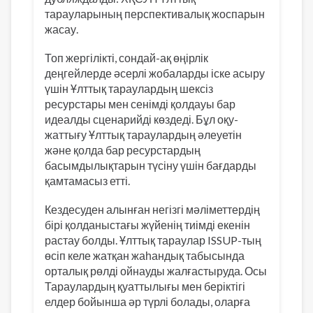
тарауларының перспективалық жоспарын
жасау.
Топ жергілікті, сондай-ақ өңірлік
деңгейлерде әсерлі жобаларды іске асыру
үшін Ұлттық тараулардың шексіз
ресурстары мен сенімді қолдауы бар
идеалды сценарийді көздеді. Бұл оқу-
жаттығу Ұлттық тараулардың әлеуетін
және қолда бар ресурстардың
басымдылықтарын түсіну үшін бағдарды
қамтамасыз етті.
Кездесуден алынған негізгі мәліметтердің
бірі қолданыстағы жүйенің тиімді екенін
растау болды. Ұлттық тараулар ISSUP-тың
өсіп келе жатқан жаһандық табысында
орталық рөлді ойнауды жалғастыруда. Осы
Тараулардың қуаттылығы мен беріктігі
елдер бойынша әр түрлі болады, оларға