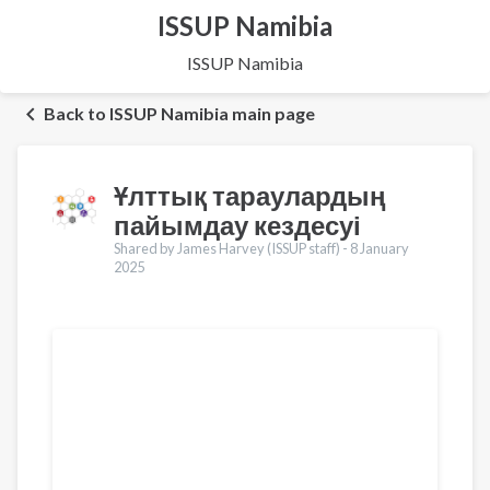
ISSUP Namibia
ISSUP Namibia
Back to ISSUP Namibia main page
Ұлттық тараулардың
пайымдау кездесуі
Shared by James Harvey (ISSUP staff) -
8 January
2025
Translations
English
Français
Português
Español
العربية
Pусский
Pashto