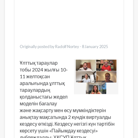
Dari
Bahasa Indonesia
Ελληνικά
Italiano
Urdu
Türkçe
Originally posted by Radolf Nortey -
8 January 2025
Ұлттық тараулар
тобы 2024 жылғы 10-
11 желтоқсан
аралығында ұлттық
тараулардың
қолданыстағы жедел
моделін бағалау
және жақсарту мен өсу мүмкіндіктерін
анықтау мақсатында 2 күндік виртуалды
кездесу өткізді. Кездесу негізгі күн тәртібін
көрсету үшін «Пайымдау кездесуі»
дубляждалды: ХҚСУП Ұлттық