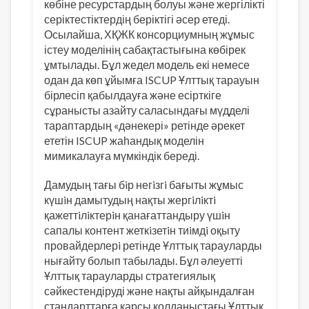
көбіне ресурстардың болуы және жергілікті
серіктестіктердің беріктігі әсер етеді.
Осылайша, ХҚЖК консорциумның жұмыс
істеу моделінің сабақтастығына көбірек
ұмтылады. Бұл жедел модель екі немесе
одан да көп ұйымға ISCUP Ұлттық тарауын
бірлесіп қабылдауға және есірткіге
сұранысты азайту саласындағы мүдделі
тараптардың «дәнекері» ретінде әрекет
ететін ISCUP жаһандық моделін
мимикалауға мүмкіндік береді.
Дамудың тағы бiр негiзгi бағыты жұмыс
күшiн дамытудың нақты жергiлiктi
қажеттiлiктерiн қанағаттандыру үшiн
сапалы контент жеткiзетiн тиiмдi оқыту
провайдерлерi ретінде Ұлттық тарауларды
нығайту болып табылады. Бұл әлеуетті
Ұлттық тарауларды стратегиялық
сәйкестендіруді және нақты айқындалған
стандарттарға қарсы қолданыстағы Ұлттық