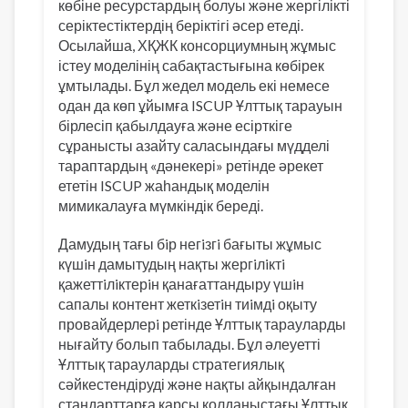
көбіне ресурстардың болуы және жергілікті
серіктестіктердің беріктігі әсер етеді.
Осылайша, ХҚЖК консорциумның жұмыс
істеу моделінің сабақтастығына көбірек
ұмтылады. Бұл жедел модель екі немесе
одан да көп ұйымға ISCUP Ұлттық тарауын
бірлесіп қабылдауға және есірткіге
сұранысты азайту саласындағы мүдделі
тараптардың «дәнекері» ретінде әрекет
ететін ISCUP жаһандық моделін
мимикалауға мүмкіндік береді.
Дамудың тағы бiр негiзгi бағыты жұмыс
күшiн дамытудың нақты жергiлiктi
қажеттiлiктерiн қанағаттандыру үшiн
сапалы контент жеткiзетiн тиiмдi оқыту
провайдерлерi ретінде Ұлттық тарауларды
нығайту болып табылады. Бұл әлеуетті
Ұлттық тарауларды стратегиялық
сәйкестендіруді және нақты айқындалған
стандарттарға қарсы қолданыстағы Ұлттық