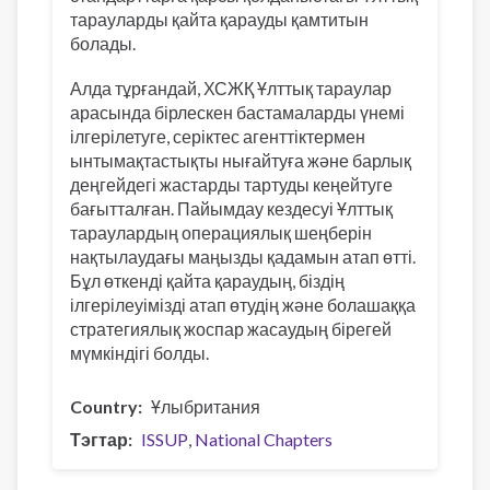
тарауларды қайта қарауды қамтитын
болады.
Алда тұрғандай, ХСЖҚ Ұлттық тараулар
арасында бірлескен бастамаларды үнемі
ілгерілетуге, серіктес агенттіктермен
ынтымақтастықты нығайтуға және барлық
деңгейдегі жастарды тартуды кеңейтуге
бағытталған. Пайымдау кездесуі Ұлттық
тараулардың операциялық шеңберін
нақтылаудағы маңызды қадамын атап өтті.
Бұл өткенді қайта қараудың, біздің
ілгерілеуімізді атап өтудің және болашаққа
стратегиялық жоспар жасаудың бірегей
мүмкіндігі болды.
Country
Ұлыбритания
Тэгтар
ISSUP
National Chapters