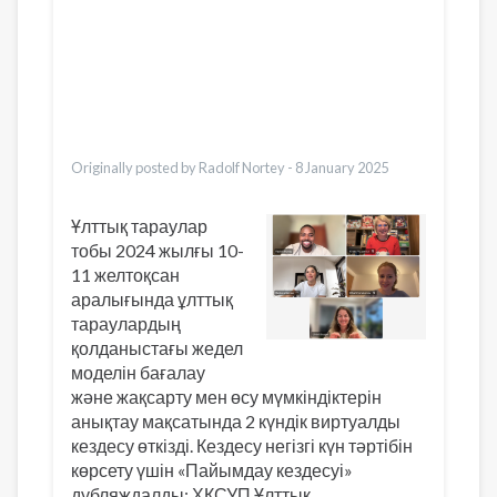
Dari
Bahasa Indonesia
Ελληνικά
Italiano
Urdu
Türkçe
Originally posted by Radolf Nortey -
8 January 2025
Ұлттық тараулар
тобы 2024 жылғы 10-
11 желтоқсан
аралығында ұлттық
тараулардың
қолданыстағы жедел
моделін бағалау
және жақсарту мен өсу мүмкіндіктерін
анықтау мақсатында 2 күндік виртуалды
кездесу өткізді. Кездесу негізгі күн тәртібін
көрсету үшін «Пайымдау кездесуі»
дубляждалды: ХҚСУП Ұлттық