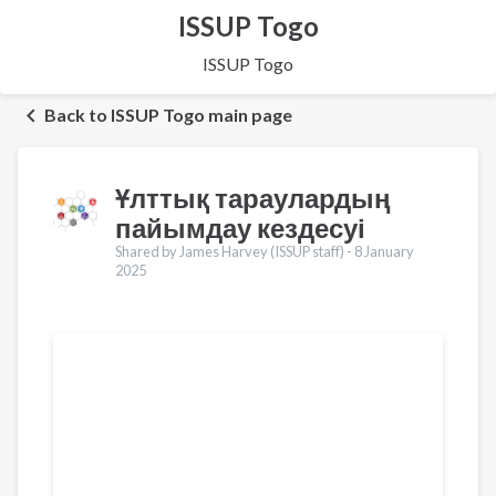
ISSUP Togo
ISSUP Togo
Back to ISSUP Togo main page
Ұлттық тараулардың
пайымдау кездесуі
Shared by James Harvey (ISSUP staff) -
8 January
2025
Translations
English
Français
Português
Español
العربية
Pусский
Pashto