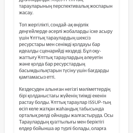
тарауларының перспективалық жоспарын
жасау.
Топ жергілікті, сондай-ақ өңірлік
деңгейлерде әсерлі жобаларды іске асыру
үшін Ұлттық тараулардың шексіз
ресурстары мен сенімді қолдауы бар
идеалды сценарийді көздеді. Бұл оқу-
жаттығу Ұлттық тараулардың әлеуетін
және қолда бар ресурстардың
басымдылықтарын түсіну үшін бағдарды
қамтамасыз етті.
Кездесуден алынған негізгі мәліметтердің
бірі қолданыстағы жүйенің тиімді екенін
растау болды. Ұлттық тараулар ISSUP-тың
өсіп келе жатқан жаһандық табысында
орталық рөлді ойнауды жалғастыруда. Осы
Тараулардың қуаттылығы мен беріктігі
елдер бойынша әр түрлі болады, оларға