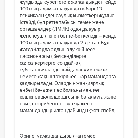
жұлдызды суреттеген: жаһандық деңгейде
100 мың адамға шаққанда небәрі 13
психикалық денсаулық қызметкері жұмыс
істейді, бұл ретте табысы төмен және
орташа елдер (ЛМИК) одан да ауыр
жетіспеушілікпен бетпе-бет келеді — кейде
100 мың адамға шаққанда 2-ден аз. Бұл
жағдайларда алдын алу көбінесе
пассионарлық белсенділерге,
саясаткерлерге, сондай-ақ
субстанцияларды пайдаланумен жеке
немесе жақын тәжірибесі бар мамандарға
қалдырылады. Олардың жанқиярлық
еңбегі баға жетпес болғанымен, көп
кешікпей дәлелдерді сыни бағалауға және
озық тәжірибені енгізуге қажетті
мамандандырылған дайындық жетіспейді.
Әрине, мамандандырылған емес