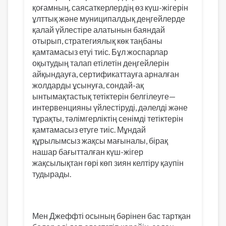
қоғамның, саясаткерлердің өз күш-жігерін
ұлттық және муниципалдық деңгейлерде
қалай үйлестіре алатынын баяндай
отырып, стратегиялық көк таңбаны
қамтамасыз етуі тиіс. Бұл жоспарлар
оқытудың талап етілетін деңгейлерін
айқындауға, сертификаттауға арналған
жолдарды ұсынуға, сондай-ақ
ынтымақтастық тетіктерін белгілеуге—
интервенцияны үйлестіруді, дәлелді және
тұрақты, тәлімгерліктің сенімді тетіктерін
қамтамасыз етуге тиіс. Мұндай
құрылымсыз жақсы мағыналы, бірақ
нашар бағытталған күш-жігер
жақсылықтан гөрі көп зиян келтіру қаупін
тудырады.
Мен Джеффті осының бәрінен бас тартқан