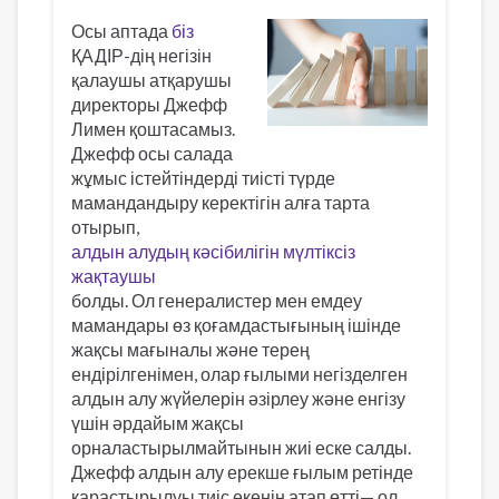
Осы аптада
біз
ҚАДІР-дің негізін
қалаушы атқарушы
директоры Джефф
Лимен қоштасамыз.
Джефф осы салада
жұмыс істейтіндерді тиісті түрде
мамандандыру керектігін алға тарта
отырып,
алдын алудың кәсібилігін мүлтіксіз
жақтаушы
болды. Ол генералистер мен емдеу
мамандары өз қоғамдастығының ішінде
жақсы мағыналы және терең
ендірілгенімен, олар ғылыми негізделген
алдын алу жүйелерін әзірлеу және енгізу
үшін әрдайым жақсы
орналастырылмайтынын жиі еске салды.
Джефф алдын алу ерекше ғылым ретінде
қарастырылуы тиіс екенін атап өтті— ол