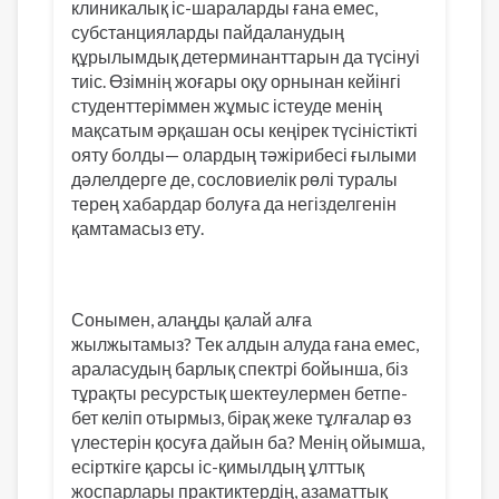
клиникалық іс-шараларды ғана емес,
субстанцияларды пайдаланудың
құрылымдық детерминанттарын да түсінуі
тиіс. Өзімнің жоғары оқу орнынан кейінгі
студенттеріммен жұмыс істеуде менің
мақсатым әрқашан осы кеңірек түсіністікті
ояту болды— олардың тәжірибесі ғылыми
дәлелдерге де, сословиелік рөлі туралы
терең хабардар болуға да негізделгенін
қамтамасыз ету.
Сонымен, алаңды қалай алға
жылжытамыз? Тек алдын алуда ғана емес,
араласудың барлық спектрі бойынша, біз
тұрақты ресурстық шектеулермен бетпе-
бет келіп отырмыз, бірақ жеке тұлғалар өз
үлестерін қосуға дайын ба? Менің ойымша,
есірткіге қарсы іс-қимылдың ұлттық
жоспарлары практиктердің, азаматтық