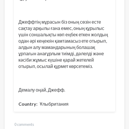
Джеффтің мұрасын біз оның сөзін есте
сақтау арқылы ғана емес, оның құрылыс
үшін соншалықты көп еңбек еткен жолдың
одан әрі кеңеюін қамтамасыз ете отырып,
алдын алу мамандарының болашақ
ұрпағын анағұрлым тиімді, дәлелді және
кәсіби жұмыс күшіне қарай жетелей
отырып, осылай құрмет көрсетеміз.
Демалу оңай, Джефф.
Country
Ұлыбритания
0 comments