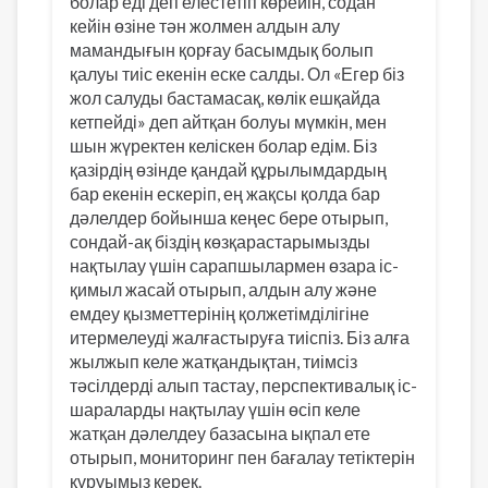
болар еді деп елестетіп көрейін, содан
кейін өзіне тән жолмен алдын алу
мамандығын қорғау басымдық болып
қалуы тиіс екенін еске салды. Ол «Егер біз
жол салуды бастамасақ, көлік ешқайда
кетпейді» деп айтқан болуы мүмкін, мен
шын жүректен келіскен болар едім. Біз
қазірдің өзінде қандай құрылымдардың
бар екенін ескеріп, ең жақсы қолда бар
дәлелдер бойынша кеңес бере отырып,
сондай-ақ біздің көзқарастарымызды
нақтылау үшін сарапшылармен өзара іс-
қимыл жасай отырып, алдын алу және
емдеу қызметтерінің қолжетімділігіне
итермелеуді жалғастыруға тиіспіз. Біз алға
жылжып келе жатқандықтан, тиімсіз
тәсілдерді алып тастау, перспективалық іс-
шараларды нақтылау үшін өсіп келе
жатқан дәлелдеу базасына ықпал ете
отырып, мониторинг пен бағалау тетіктерін
құруымыз керек.