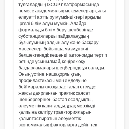
тұлғалардың ISCUP платформасында
немесе академиялық мекемелер арқылы
әлеуетті арттыру мүмкіндіктері арқылы
іргелі білім алуы мүмкін. Алайда
формальды білім беру шеңберінде
субстанцияларды пайдаланудың
бұзылуының алдын алу және басқару
мәселелері бойынша мазмұн жиі
бөлшектенеді; кешенді, автономды тәртіп
ретінде ұсынылмай, кеңірек оқу
бағдарламалары шеңберінде ұя салады.
Оның үстiне, нашақорлықтың
профилактикасы мен емделуiне
бейiмаралық көзқарас талап етiлуде;
жақсы даярланған практик саясат
шеңберлерінен бастап осалдықты,
әлеуметтік капиталды, ұзақ мерзімді
қалпына келтіру траекторияларын
қалыптастыратын әлеуметтік-
экономикалық факторларға дейін тек