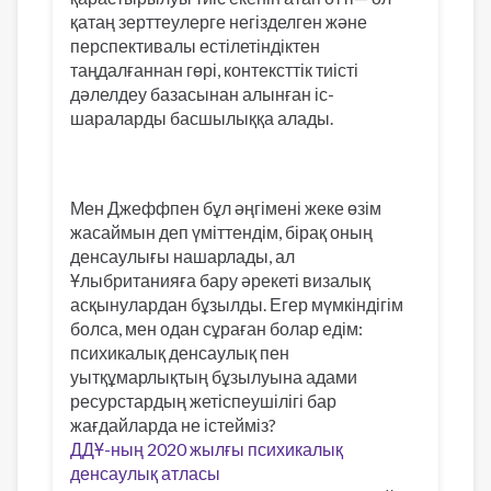
қатаң зерттеулерге негізделген және
перспективалы естілетіндіктен
таңдалғаннан гөрі, контексттік тиісті
дәлелдеу базасынан алынған іс-
шараларды басшылыққа алады.
Мен Джеффпен бұл әңгімені жеке өзім
жасаймын деп үміттендім, бірақ оның
денсаулығы нашарлады, ал
Ұлыбританияға бару әрекеті визалық
асқынулардан бұзылды. Егер мүмкіндігім
болса, мен одан сұраған болар едім:
психикалық денсаулық пен
уытқұмарлықтың бұзылуына адами
ресурстардың жетіспеушілігі бар
жағдайларда не істейміз?
ДДҰ-ның 2020 жылғы психикалық
денсаулық атласы