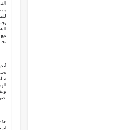
التد
ينب
للم
يجب
الشه
مع آ
تخاط
أتخي
يجب 
سأو
الهي
وبين
حتى 
هذه
استم