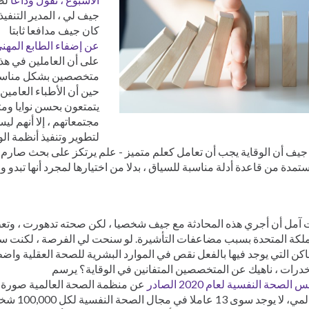
كان جيف مدافعا ثابتا
عن إضفاء الطابع المهني
على أن العاملين في هذا
متخصصين بشكل مناسب. غ
حين أن الأطباء العامي
يتمتعون بحسن نوايا وم
مجتمعاتهم ، إلا أنهم ل
لتطوير وتنفيذ أنظمة الوق
جيف أن الوقاية يجب أن تعامل كعلم متميز - علم يرتكز على بحث صارم
تمدة من قاعدة أدلة مناسبة للسياق ، بدلا من اختيارها لمجرد أنها تبدو وا
 آمل أن أجري هذه المحادثة مع جيف شخصيا ، لكن صحته تدهورت ، وتع
لكة المتحدة بسبب مضاعفات التأشيرة. لو سنحت لي الفرصة ، لكنت سأل
اكن التي يوجد فيها بالفعل نقص في الموارد البشرية للصحة العقلية وا
درات ، ناهيك عن المتخصصين المتفانين في الوقاية؟ يرسم
الصحة النفسية لعام 2020 الصادر
عن منظمة الصحة العالمية صورة 
العالمي، لا يوج