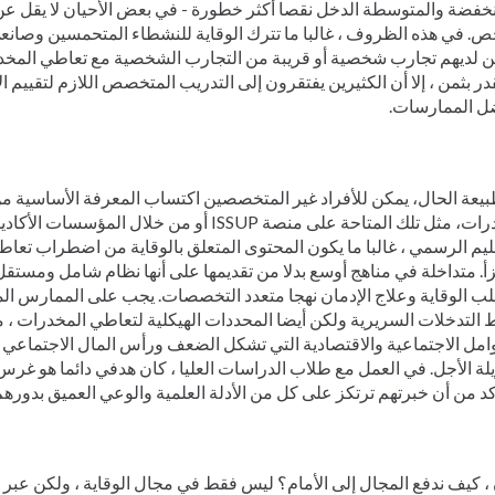
. في هذه الظروف ، غالبا ما تترك الوقاية للنشطاء المتحمسين وصانع
ين لديهم تجارب شخصية أو قريبة من التجارب الشخصية مع تعاطي المخدر
قدر بثمن ، إلا أن الكثيرين يفتقرون إلى التدريب المتخصص اللازم لتقييم ا
ل الممارسات.
يعة الحال، يمكن للأفراد غير المتخصصين اكتساب المعرفة الأساسية م
القدرات، مثل تلك المتاحة على منصة ISSUP أو من خلال 
ليم الرسمي ، غالبا ما يكون المحتوى المتعلق بالوقاية من اضطراب تعاط
. متداخلة في مناهج أوسع بدلا من تقديمها على أنها نظام شامل ومستقل
ب الوقاية وعلاج الإدمان نهجا متعدد التخصصات. يجب على الممارس ال
التدخلات السريرية ولكن أيضا المحددات الهيكلية لتعاطي المخدرات ، 
امل الاجتماعية والاقتصادية التي تشكل الضعف ورأس المال الاجتماعي
ة الأجل. في العمل مع طلاب الدراسات العليا ، كان هدفي دائما هو غرس 
كد من أن خبرتهم ترتكز على كل من الأدلة العلمية والوعي العميق بدوره
، كيف ندفع المجال إلى الأمام؟ ليس فقط في مجال الوقاية ، ولكن عبر