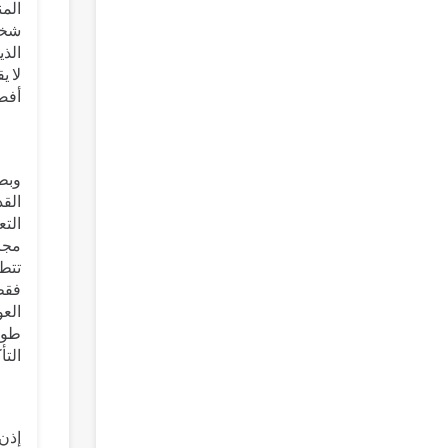
شخص
الذ
لا ي
أفض
وبطب
التع
مجزأ
تتطل
فقط 
العو
طويل
التأ
إذن 