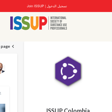
تجاوز
تسجيل الدخول
Join ISSUP
إلى
المحتوى
الرئيسي
 page
21 آذار
ISSUP Colombia