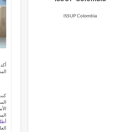
ISSUP Colombia
أكد 
المس
كنت
المم
الأم
المخ
أطلس 