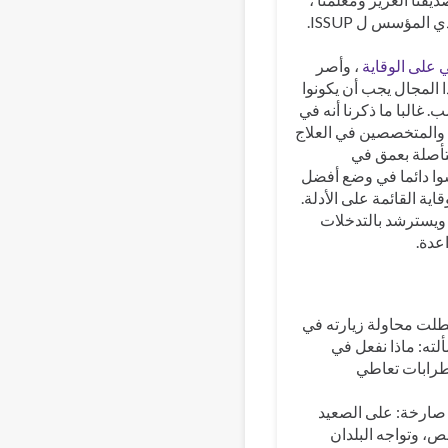
جيف لي ، المدير التنفيذي المؤسس ل ISSUP.
 على الوقاية
، وأصر
 المجال يجب أن يكونوا
البا ما ذكرنا أنه في
ن والمتخصصين في العلاج
تأصلة بعمق في
يسوا دائما في وضع أفضل
اية القائمة على الأدلة.
 ويسترشد بالتدخلات
عدة.
طلت محاولة زيارته في
ته: ماذا نفعل في
ضطرابات تعاطي
صارخة: على الصعيد
د سوى 13 عاملا في مجال الصحة النفسية لكل 100,000 شخص، وتواجه البلدان