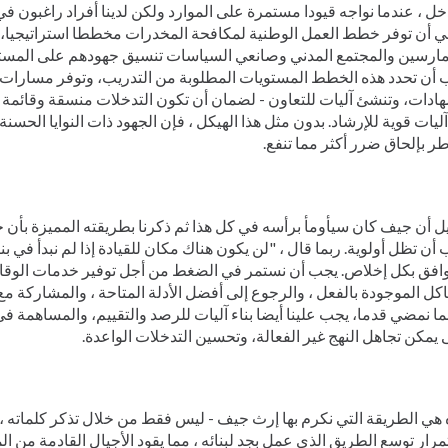
خل ، عندما نواجه قيودا مستمرة على الموارد ولكن لدينا أفراد راغبون 
غي أن توفر خطط العمل الوطنية لمكافحة المخدرات مخططا استراتيجيا،
مارسين والمجتمع المدني وصانعي السياسات تنسيق جهودهم على المستوي
 أن تحدد هذه الخطط المستويات المطلوبة من التدريب، وتوفر مسارا
ادات، وتنشئ آليات للتعاون - لضمان أن تكون التدخلات منسقة وقائمة 
ليات قوية للإرشاد. بدون مثل هذا الهيكل ، فإن الجهود ذات النوايا الحسنة
ر بإلحاق ضرر أكثر مما تنفع.
ل أن جيف كان سيأومأ برأسه في كل هذا ثم ذكرنا بطريقته المميزة بأن 
أن تظل أولوية. ربما قال ، "لن يكون هناك مكان للقيادة إذا لم نبدأ في ب
افق بكل إخلاص. يجب أن نستمر في الضغط من أجل توفير خدمات الوقاية
اكل الموجودة بالفعل ، والرجوع إلى أفضل الأدلة المتاحة ، والمشاركة مع 
ما نمضي قدما، يجب علينا أيضا بناء آليات للرصد والتقييم، والمساهمة في 
يمكن تجاهل النهج غير الفعالة، وتحسين التدخلات الواعدة.
 هي الطريقة التي نكرم بها إرث جيف - ليس فقط من خلال تذكر كلماته 
رار توسع الطريق الذي عمل بجد لبنائه ، مما يقود الأجيال القادمة من 