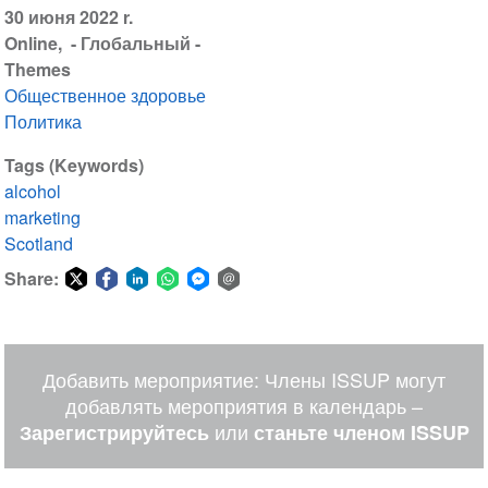
30 июня 2022 r.
Online
- Глобальный -
Themes
Общественное здоровье
Политика
Tags (Keywords)
alcohol
marketing
Scotland
Share:
Share
Share
Share
Share
Share
Share
on
on
on
on
on
via
Twitter
Facebook
LinkedIn
WhatsApp
Facebook
email
Добавить мероприятие: Члены ISSUP могут
Messenger
добавлять мероприятия в календарь –
или
Зарегистрируйтесь
станьте членом ISSUP