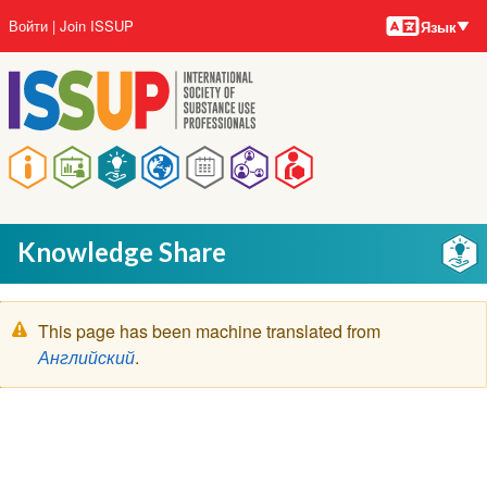
Языки
Перейти
User
Войти
Join ISSUP
Язык
к
account
основному
menu
содержанию
Main
navigation
Knowledge Share
Предупреждение
This page has been machine translated from
Английский
.