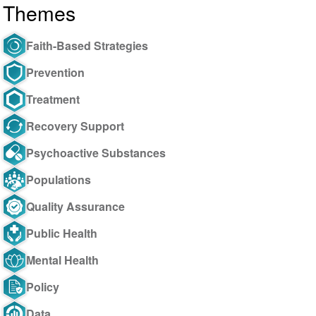
Themes
Faith-Based Strategies
Prevention
Treatment
Recovery Support
Psychoactive Substances
Populations
Quality Assurance
Public Health
Mental Health
Policy
Data