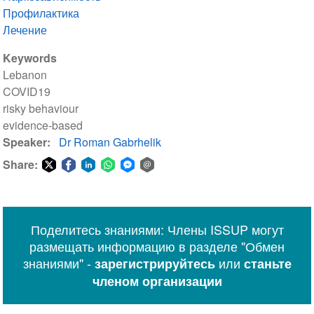
Профилактика
Лечение
Keywords
Lebanon
COVID19
risky behaviour
evidence-based
Speaker
Dr Roman Gabrhelik
Share:
Share
Share
Share
Share
Share
Share
on
on
on
on
on
via
Twitter
Facebook
LinkedIn
WhatsApp
Facebook
email
Поделитесь знаниями: Члены ISSUP могут
Messenger
размещать информацию в разделе "Обмен
знаниями" -
или
зарегистрируйтесь
станьте
членом организации