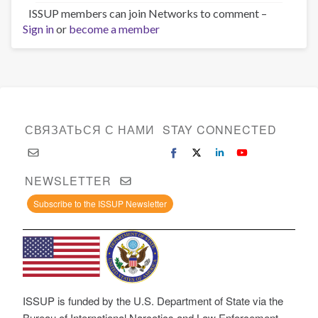
ISSUP members can join Networks to comment –
Sign in
or
become a member
СВЯЗАТЬСЯ С НАМИ
STAY CONNECTED
NEWSLETTER
Subscribe to the ISSUP Newsletter
ISSUP is funded by the U.S. Department of State via the
Bureau of International Narcotics and Law Enforcement