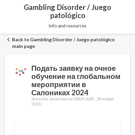
Gambling Disorder / Juego
patológico
Info and resources
Back to Gambling Disorder / Juego patológico
main page
Подать заявку на очное
обучение на глобальном
мероприятии в
Салониках 2024
Shared by James Harvey (ISSUP staff) -
28 ноября
2023 r.
Переводы
English
Українська