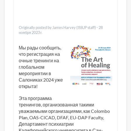
Bahasa Indonesia
Ελληνικά
Urdu
Vietnamese
Originally posted by James Harvey (ISSUP staff) -
28
ноября 2023 r.
Мы рады сообщить,
что регистрация на
очные тренинги на
глобальном
мероприятии в
Салониках 2024 уже
открыта!
Эта программа
тренингов, организованная такими
уважаемыми организациями, как Colombo
Plan, OAS-CICAD, DFAF, EU-DAP Faculty,
Департамент психиатрии
Калифорнийского университета в Сан-