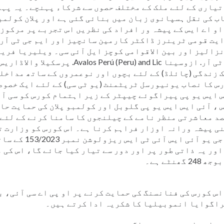
تیاری کے لئے ملک کے مختلف حصوں سے شرکاء پہنچے۔ یہ پہلا
ب کی نقل ہسپانوی زبان میں بنائی گئی ہے اور پلان کولمبو
او اے ایس کے پیشہ ور افراد کی نظریں اس تجربے پر مرکوز 
یت قومی ٹرینرز ڈاکٹر کارمین سانچیز اور ایم جی ٹی آر 
زالیز اور بین الاقوامی کوچز ایل آئی سی۔ ویلیریا فریٹ
جی ٹی آر. ازوسینا alos Perú (Peru) and Lic
 زندگی (چائلڈ) کے لئے بچوں اور نوعمروں کے ساتھ مداخلت
س کا نصاب یونیورسل ٹریٹمنٹ (یو ٹی سی) کے لئے ایک خصوص
 ایس یو پی پیراگوئے چیپٹر کے زیر اہتمام کورس کو سی آئی
 ، آئی ایس ایس یو پی گلوبل اور کولمبو پلان کی حمایت حاص
د معاشرتی منظر نامے کے چیلنجوں کا سامنا کرنے کے لئے
ی پیشہ ورانہ اوزار فراہم کرنا ہے۔ اس کورس کو وزارت ت
ڈی جی یو آئی ایس آئ
اور یہ ذاتی طور پر اور دور سے تیار کیا جائے گا، اس کی م
 248 گھنٹے ہے۔
اس کورس کی فنانسنگ کی حمایت کرنے پر او پی اے سی آئی، ب
اگوایا انموبیلیا کا شکریہ ادا کرتے ہیں۔