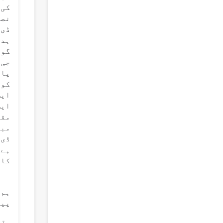
کی 
نصا
ڈی 
ہدا
گون
پاک
کور
ایس
ایس
مقص
مبن
ہے 
کا بوجھ
ہم 
پیر