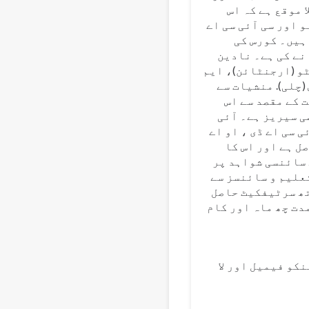
 موقع ہے کہ اس
 اور سی آئی سی اے
ہیں۔ کورس کی
نے کی ہے۔ نادین
و (ارجنٹائن)، ایم
Av. پرسکیلا والاڈاریس (چلی). منشیات سے
 کے مقصد سے اس
ی سیریز ہے۔ آئی
 سی اے ڈی ، او اے
ل ہے اور اس کا
 سائنسی شواہد پر
علیم و سائنسز سے
ی ٹی ایس ریزولوشن نمبر 153/2023 کے ساتھ سرٹیفکیٹ حاصل
دت چھ ماہ اور کام
نکو فیمیل اور لا