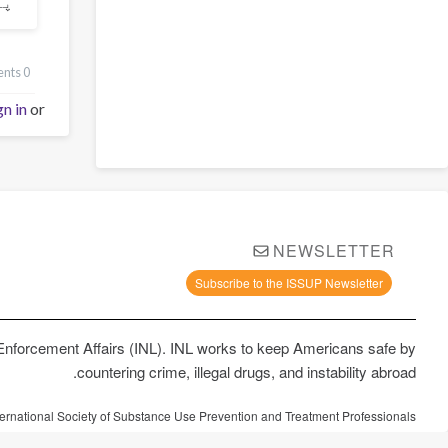
پی
0 comments
gn in
or
NEWSLETTER
Subscribe to the ISSUP Newsletter
 Enforcement Affairs (INL). INL works to keep Americans safe by
countering crime, illegal drugs, and instability abroad.
ternational Society of Substance Use Prevention and Treatment Professionals