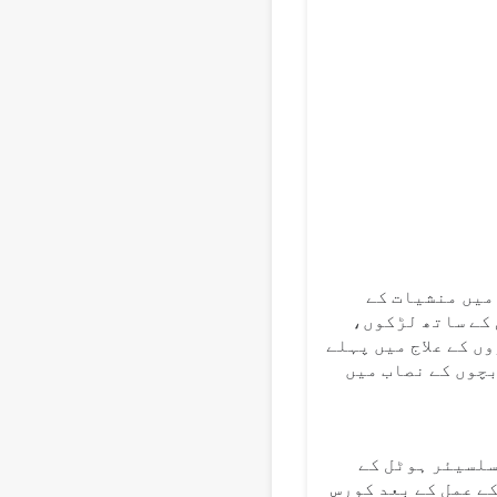
Ук
Bahasa 
Vi
میں منشیات کے
کے ساتھ لڑکوں،
ں کے علاج میں پہلے
بچوں کے نصاب میں
یکسلسیئر ہوٹل کے
ے عمل کے بعد کورس