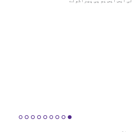
ئی ایس ایس یو پی پیراگوئے