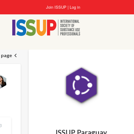
Skip
Join ISSUP
Log in
to
main
content
 page
3
ISSUP Paraguay