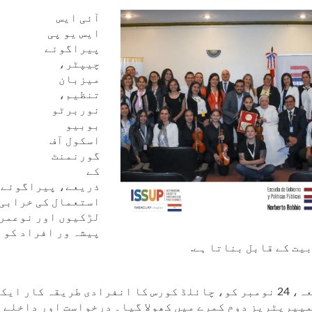
Español
آئی ایس
العربية
ایس یو پی
раїнська
پیراگوئے
Қазақ
چیپٹر،
Pусский
میزبان
Pashto
تنظیم،
Dari
نوربرٹو
Indonesia
بوبیو
Ελληνικά
اسکول آف
Türkçe
گورنمنٹ
etnamese
کے
ذریعے، پیراگوئے 
استعمال کی خرابی 
لڑکیوں اور نوعمرو
پیشہ ور افراد کو 
یت کے قابل بناتا ہے.
جمعہ، 24 نومبر کو، چائلڈ کورس کا انفرادی طریقہ کار ا
پیریٹریز دوم کمرے میں کھولا گیا۔ درخواست اور داخلے ک