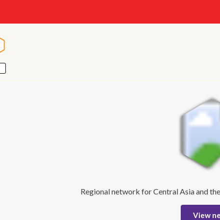
ا
ا
Regional network for Central Asia and th
View n