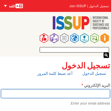
اللغات
تجاوز
User
تسجيل الدخول
Join ISSUP
اللغة
إلى
account
المحتوى
menu
الرئيسي
Main
navigation
تسجيل الدخول
التبويبات
تسجيل الدخول
أعد ضبط كلمة المرور
الأساسية
البريد الإلكتروني
Enter your email address.