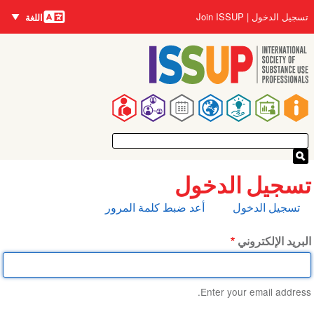
اللغات
تجاوز
User
تسجيل الدخول
Join ISSUP
اللغة
إلى
account
المحتوى
menu
الرئيسي
Main
navigation
تسجيل الدخول
التبويبات
تسجيل الدخول
أعد ضبط كلمة المرور
الأساسية
البريد الإلكتروني
Enter your email address.