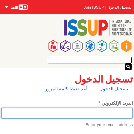
اللغات
تجاوز
User
تسجيل الدخول
Join ISSUP
اللغة
إلى
account
المحتوى
menu
الرئيسي
Main
navigation
تسجيل الدخول
التبويبات
تسجيل الدخول
أعد ضبط كلمة المرور
الأساسية
البريد الإلكتروني
Enter your email address.