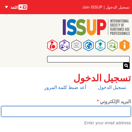
اللغات
تجاوز
User
تسجيل الدخول
Join ISSUP
اللغة
إلى
account
المحتوى
menu
الرئيسي
Main
navigation
تسجيل الدخول
التبويبات
تسجيل الدخول
أعد ضبط كلمة المرور
الأساسية
البريد الإلكتروني
Enter your email address.