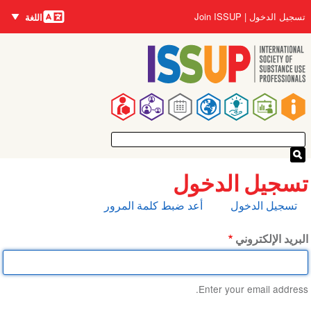
اللغات
تجاوز
User
تسجيل الدخول
Join ISSUP
اللغة
إلى
account
المحتوى
menu
الرئيسي
Main
navigation
تسجيل الدخول
التبويبات
تسجيل الدخول
أعد ضبط كلمة المرور
الأساسية
البريد الإلكتروني
Enter your email address.