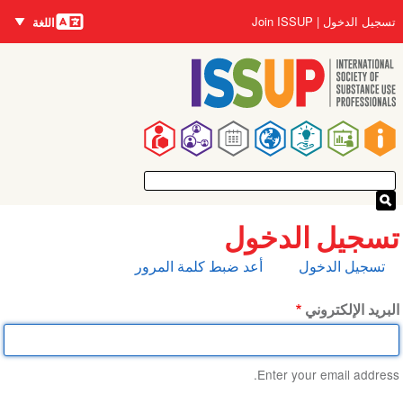
اللغات
تجاوز
User
تسجيل الدخول
Join ISSUP
اللغة
إلى
account
المحتوى
menu
الرئيسي
Main
navigation
تسجيل الدخول
التبويبات
تسجيل الدخول
أعد ضبط كلمة المرور
الأساسية
البريد الإلكتروني
Enter your email address.