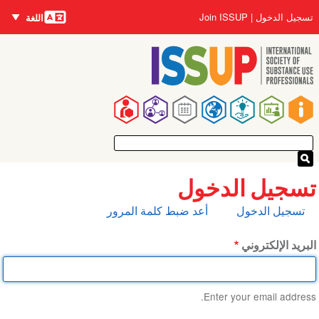
اللغات
تجاوز
User
تسجيل الدخول
Join ISSUP
اللغة
إلى
account
المحتوى
menu
الرئيسي
Main
navigation
تسجيل الدخول
التبويبات
تسجيل الدخول
أعد ضبط كلمة المرور
الأساسية
البريد الإلكتروني
Enter your email address.