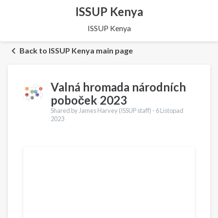
ISSUP Kenya
ISSUP Kenya
Back to ISSUP Kenya main page
Valná hromada národních
poboček 2023
Shared by James Harvey (ISSUP staff) -
6 Listopad
2023
Překlady
English
Português
Español
Қазақ
Pусский
Ελληνικά
Türkçe