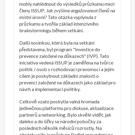
mohly nahlédnout do výsledků průzkumu mezi
členy ISSUP:
Jak zvýšíme angažovanost členů na
místní úrovni?
Tato otázka vyplynula z
průzkumu a tvořila základ intenzivního
brainstormingu během setkání.
Další novinkou, která byla na setkání
představena, byl program "Investice do
prevence založené na důkazech" (IVP). Tato
iniciativa vedená ISSUP je zaměřena na tvůrce
politik / osob s rozhodovací pravomocí a jejím
cílem je poskytnout základní znalosti o
prevenci založené na důkazech jako základ pro
návrh a implementaci politiky.
Celkově vzato poskytla valná hromada
jedinečnou platformu pro diskuse, aktualizace
partnerů a networking. Bylo skvělé vidět, jak
daleko a do šířky se národní pobočky za
posledních několik měsíců rozrostly. Na
obrázku níže je průzkum Padlet provedený na