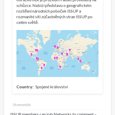
schůzce. Nabízí představu o geografickém
rozšíření národních poboček ISSUP a
rozmanité síti zúčastněných stran ISSUP po
celém světě.
Country
Spojené království
0 komentáře
ISSUP members can join Networks to comment –