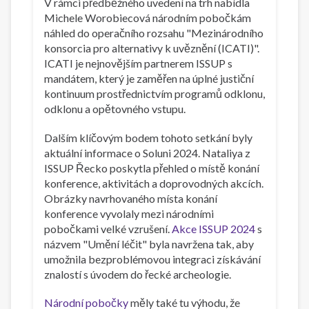
V rámci předběžného uvedení na trh nabídla
Michele Worobiecová národním pobočkám
náhled do operačního rozsahu "Mezinárodního
konsorcia pro alternativy k uvěznění (ICATI)".
ICATI je nejnovějším partnerem ISSUP s
mandátem, který je zaměřen na úplné justiční
kontinuum prostřednictvím programů odklonu,
odklonu a opětovného vstupu.
Dalším klíčovým bodem tohoto setkání byly
aktuální informace o Soluni 2024. Nataliya z
ISSUP Řecko poskytla přehled o místě konání
konference, aktivitách a doprovodných akcích.
Obrázky navrhovaného místa konání
konference vyvolaly mezi národními
pobočkami velké vzrušení.
Akce ISSUP 2024
s
názvem "Umění léčit" byla navržena tak, aby
umožnila bezproblémovou integraci získávání
znalostí s úvodem do řecké archeologie.
Národní pobočky
měly také tu výhodu, že