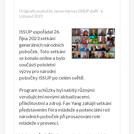
Vietnamese
Originally posted by James Harvey (ISSUP staff) -
6
Listopad 2023
ISSUP uspořádal 26.
října 2023 setkání
generálních národních
poboček. Toto setkání
se konalo online a bylo
součástí pololetní
výzvy pro národní
pobočky ISSUP po celém světě.
Program schůzky byl nabitý různými
vzrušujícími novými aktualizacemi,
příležitostmi a zdroji. Fan Yang zahájil setkání
představením Fóra mládeže a potenciální rolí
národních poboček při prosazování role
mládeže v prevenci.