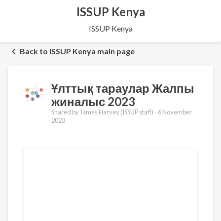
ISSUP Kenya
ISSUP Kenya
Back to ISSUP Kenya main page
Ұлттық тараулар Жалпы
жиналыс 2023
Shared by James Harvey (ISSUP staff) -
6 November
2023
Translations
English
Português
Español
Pусский
Ελληνικά
Česky
Türkçe