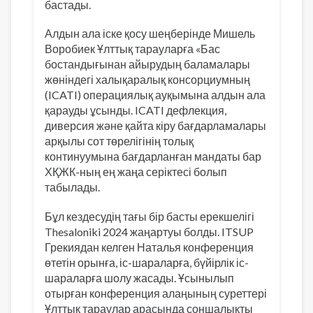
бастады.
Алдын ала іске қосу шеңберінде Мишель
Воробиек Ұлттық тарауларға «Бас
бостандығынан айырудың баламалары
жөніндегі халықаралық консорциумның
(ICATI) операциялық ауқымына алдын ала
қарауды ұсынды. ICATI дефлекция,
диверсия және қайта кіру бағдарламалары
арқылы сот төрелігінің толық
континуумына бағдарланған мандаты бар
ХҚЖК-ның ең жаңа серіктесі болып
табылады.
Бұл кездесудің тағы бір басты ерекшелігі
Thesaloniki 2024 жаңартуы болды. ITSUP
Грекиядан келген Наталья конференция
өтетін орынға, іс-шараларға, бүйірлік іс-
шараларға шолу жасады. Ұсынылып
отырған конференция алаңының суреттері
Ұлттық тараулар арасында соншалықты