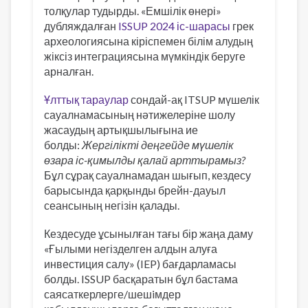
толқулар тудырды. «Емшілік өнері»
дубляждалған
ISSUP 2024 іс-шарасы
грек
археологиясына кіріспемен білім алудың
жіксіз интеграциясына мүмкіндік беруге
арналған.
Ұлттық тараулар
сондай-ақ ITSUP мүшелік
сауалнамасының нәтижелеріне шолу
жасаудың артықшылығына ие
болды:
Жергілікті деңгейде мүшелік
өзара іс-қимылды қалай арттырамыз?
Бұл сұрақ сауалнамадан шығып, кездесу
барысында қарқынды брейн-дауыл
сеансының негізін қалады.
Кездесуде ұсынылған тағы бір жаңа даму
«Ғылыми негізделген алдын алуға
инвестиция салу» (IEP) бағдарламасы
болды. ISSUP басқаратын бұл бастама
саясаткерлерге/шешiмдер