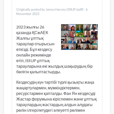
Vietnamese
Originally posted by James Harvey (ISSUP staff) -
6
November 2023
2023 жылғы 26
қазанда ҚСжАЕК
Жалпы ұлттық
тараулар отырысын
өткізді. Бұл кездесу
онлайн режимінде
өтіп, ISSUP ұлттық
тарауларына екі жылдық шақырудың бір
бөлігін қалыптастырды.
Кездесудің күн тәртібі түрлі қызықты жаңа
жаңартулармен, мүмкіндіктермен,
ресурстармен қапталды. Фан Ян кездесуді
Жастар форумына кіріспемен және ұлттық
тараулардың жастардың алдын алудағы
рөлін ілгерілетудегі әлеуетті рөлімен