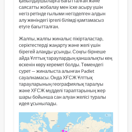
қабылдаушыларға бағытталған және
саясатты жобалау мен iске асыру үшiн
негiз ретiнде ғылыми негiзделген алдын
алу жөнiндегi iргелi бiлiмдi қамтамасыз
етуге бағытталған.
Жалпы, жалпы жиналыс пікірталастар,
серіктестерді жаңарту және желі үшін
бірегей алаңды ұсынды. Соңғы бірнеше
айда Ұлттық тараулардың қаншалықты кең
өскенін көру керемет болды. Төмендегі
сурет — жиналыста алынған Padlet
сауалнамасы. Онда ХҒСЖ Ұлттық
тарауларының географиялық таралуы
және ХҒСЖ мүдделі тараптарының жер
шары бойынша сан алуан желісі туралы
идея ұсынылады.