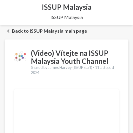
ISSUP Malaysia
ISSUP Malaysia
Back to ISSUP Malaysia main page
(Video) Vítejte na ISSUP
Malaysia Youth Channel
Shared by James Harvey (ISSUP staff) -
11 Listopad
2024
Překlady
English
Español
Қазақ
Pусский
Pashto
Bahasa Indonesia
Ελληνικά