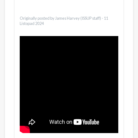
Urdu
Türkçe
Originally posted by James Harvey (ISSUP staff) -
11
Listopad 2024